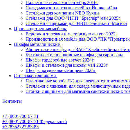
Паллетные стеллажи сентябрь 2016г
Склад-магазин автозапчастей в г.Йошкар-Ола
Стеллажи для компании NEO Кухни
Стеллажи для ООО "НПП "Бреслер" май 2025г
Стеллажи с ящиками для НИИ Генетики г. Москва
Производственная мебель
Верстак и тележки в мастерскую август 2022г
Производственная мебель для ООО "ПК "Промтрак
Шкафы металлические
Абонентские шкафы для ЗАО "Хлебокомбинат Пет
Бухгалтерские и архивные шкафы для гарнизона
Шкафы гардеробные август 2024г
Шкафы и стеллажи для школы май 2025г
Шкафы раздевальные апрель 2025г
Стеллажи с ящиками
Пластиковые короба С-2 для электротехнических т
Стеллажи с ящиками для склада мелкоштучных изд
Стойки с ящиками для магазина сантехнических тов
Контакты
+7 (800) 700-67-71
+7 (800) 700-67-71
Федеральный
+7 (8352) 22-83-83