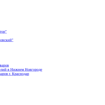
тор"
ровский"
оваров
елий в Нижнем Новгороде
аров г. Краснодар