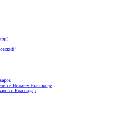
тор"
ровский"
оваров
елий в Нижнем Новгороде
аров г. Краснодар