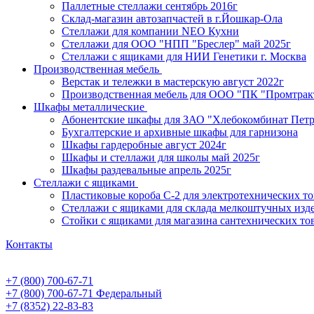
Паллетные стеллажи сентябрь 2016г
Склад-магазин автозапчастей в г.Йошкар-Ола
Стеллажи для компании NEO Кухни
Стеллажи для ООО "НПП "Бреслер" май 2025г
Стеллажи с ящиками для НИИ Генетики г. Москва
Производственная мебель
Верстак и тележки в мастерскую август 2022г
Производственная мебель для ООО "ПК "Промтрак
Шкафы металлические
Абонентские шкафы для ЗАО "Хлебокомбинат Пет
Бухгалтерские и архивные шкафы для гарнизона
Шкафы гардеробные август 2024г
Шкафы и стеллажи для школы май 2025г
Шкафы раздевальные апрель 2025г
Стеллажи с ящиками
Пластиковые короба С-2 для электротехнических т
Стеллажи с ящиками для склада мелкоштучных изд
Стойки с ящиками для магазина сантехнических тов
Контакты
+7 (800) 700-67-71
+7 (800) 700-67-71
Федеральный
+7 (8352) 22-83-83