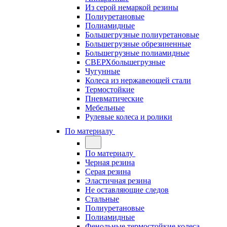
Из серой немаркой резины
Полиуретановые
Полиамидные
Большегрузные полиуретановые
Большегрузные обрезиненные
Большегрузные полиамидные
СВЕРХбольшегрузные
Чугунные
Колеса из нержавеющей стали
Термостойкие
Пневматические
Мебельные
Рулевые колеса и ролики
По материалу
По материалу
Черная резина
Серая резина
Эластичная резина
Не оставляющие следов
Стальные
Полиуретановые
Полиамидные
Фенольные термостойкие колеса