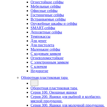
Огнестойкие сейфы
Мебельные сейфы
Офисные сейфы
Гостиничные сейфы
Встраиваемые сейфы
Оружейные шкафы и сейфы
SMART-сейфы
Депозитные сейфы
Темпокассы
Для денег
Для пистолета
Маленькие сейфы
С кодовым замком
Огневзломостойкие
С электронным замком
С ключом
Недорогие
Оборотная пластиковая тара
Оборотная пластиковая тара
Серия 100. Овощные ящики
Серия 200. Ящики для рыбной и колбасно-
мясной продукции.
Серия 300. Ящики для молочной продукции.