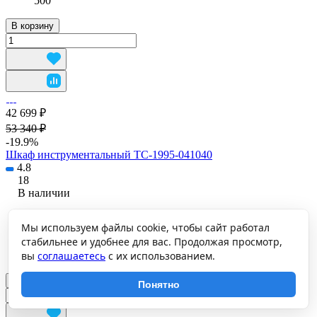
500
В корзину
42 699 ₽
53 340 ₽
-19.9%
Шкаф инструментальный TC-1995-041040
4.8
18
В наличии
Габариты (ВхШхГ), мм:
Мы используем файлы cookie, чтобы сайт работал
1900х950х500
стабильнее и удобнее для вас. Продолжая просмотр,
Нагрузка на корпус шкафа,кг:
500
вы
соглашаетесь
с их использованием.
В корзину
Понятно