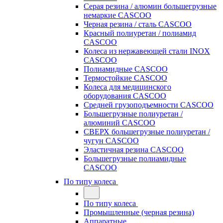
Серая резина / алюмин большегрузные
немаркие CASCOO
Черная резина / сталь CASCOO
Красный полиуретан / полиамид
CASCOO
Колеса из нержавеющей стали INOX
CASCOO
Полиамидные CASCOO
Термостойкие CASCOO
Колеса для медицинского
оборудования CASCOO
Средней грузоподъемности CASCOO
Большегрузные полиуретан /
алюминий CASCOO
СВЕРХ большегрузные полиуретан /
чугун CASCOO
Эластичная резина CASCOO
Большегрузные полиамидные
CASCOO
По типу колеса
По типу колеса
Промышленные (черная резина)
Аппаратные