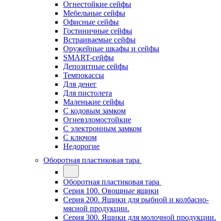
Огнестойкие сейфы
Мебельные сейфы
Офисные сейфы
Гостиничные сейфы
Встраиваемые сейфы
Оружейные шкафы и сейфы
SMART-сейфы
Депозитные сейфы
Темпокассы
Для денег
Для пистолета
Маленькие сейфы
С кодовым замком
Огневзломостойкие
С электронным замком
С ключом
Недорогие
Оборотная пластиковая тара
Оборотная пластиковая тара
Серия 100. Овощные ящики
Серия 200. Ящики для рыбной и колбасно-
мясной продукции.
Серия 300. Ящики для молочной продукции.