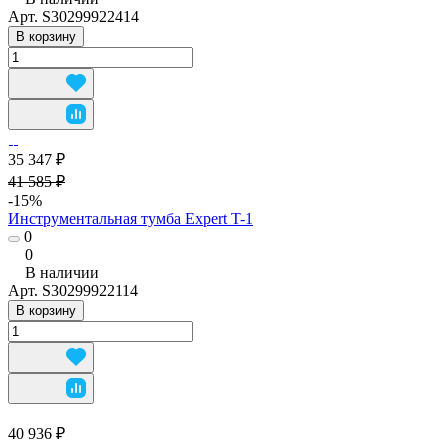
Арт.
S30299922414
В корзину
35 347 ₽
41 585 ₽
-15%
Инструментальная тумба Expert T-1
0
0
В наличии
Арт.
S30299922114
В корзину
40 936 ₽