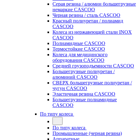
Серая резина / алюмин большегрузные
немаркие CASCOO
Черная резина / сталь CASCOO
Красный полиуретан / полиамид
CASCOO
Колеса из нержавеющей стали INOX
CASCOO
Полиамидные CASCOO
Термостойкие CASCOO
Колеса для медицинского
оборудования CASCOO
Средней грузоподъемности CASCOO
Большегрузные полиуретан /
алюминий CASCOO
СВЕРХ большегрузные полиуретан /
чугун CASCOO
Эластичная резина CASCOO
Большегрузные полиамидные
CASCOO
По типу колеса
По типу колеса
Промышленные (черная резина)
Аппаратные