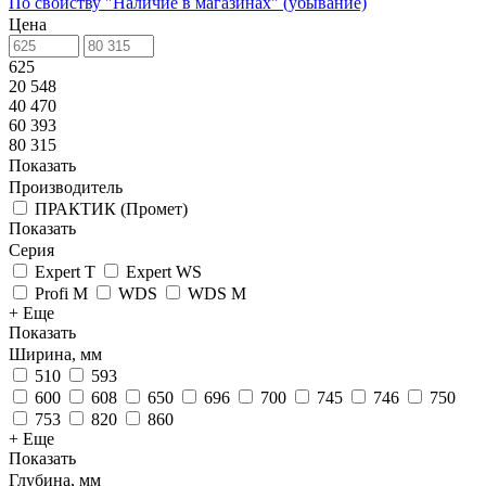
По свойству "Наличие в магазинах" (убывание)
Цена
625
20 548
40 470
60 393
80 315
Показать
Производитель
ПРАКТИК (Промет)
Показать
Серия
Expert T
Expert WS
Profi M
WDS
WDS M
+ Еще
Показать
Ширина, мм
510
593
600
608
650
696
700
745
746
750
753
820
860
+ Еще
Показать
Глубина, мм