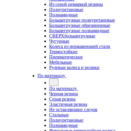
Из серой немаркой резины
Полиуретановые
Полиамидные
Большегрузные полиуретановые
Большегрузные обрезиненные
Большегрузные полиамидные
СВЕРХбольшегрузные
Чугунные
Колеса из нержавеющей стали
Термостойкие
Пневматические
Мебельные
Рулевые колеса и ролики
По материалу
По материалу
Черная резина
Серая резина
Эластичная резина
Не оставляющие следов
Стальные
Полиуретановые
Полиамидные
Фенольные термостойкие колеса