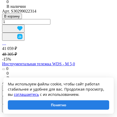
0
В наличии
Арт.
S30299022314
В корзину
41 059 ₽
48 305 ₽
-15%
Инструментальная тележка WDS - M 5,0
0
0
В наличии
Арт.
S30299022514
Мы используем файлы cookie, чтобы сайт работал
В корзину
стабильнее и удобнее для вас. Продолжая просмотр,
вы
соглашаетесь
с их использованием.
Понятно