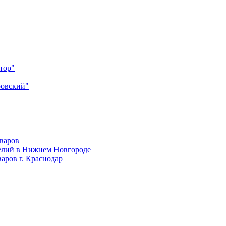
тор"
ровский"
оваров
елий в Нижнем Новгороде
аров г. Краснодар