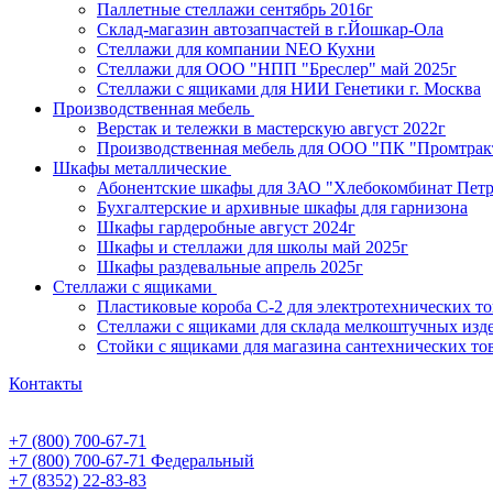
Паллетные стеллажи сентябрь 2016г
Склад-магазин автозапчастей в г.Йошкар-Ола
Стеллажи для компании NEO Кухни
Стеллажи для ООО "НПП "Бреслер" май 2025г
Стеллажи с ящиками для НИИ Генетики г. Москва
Производственная мебель
Верстак и тележки в мастерскую август 2022г
Производственная мебель для ООО "ПК "Промтрак
Шкафы металлические
Абонентские шкафы для ЗАО "Хлебокомбинат Пет
Бухгалтерские и архивные шкафы для гарнизона
Шкафы гардеробные август 2024г
Шкафы и стеллажи для школы май 2025г
Шкафы раздевальные апрель 2025г
Стеллажи с ящиками
Пластиковые короба С-2 для электротехнических т
Стеллажи с ящиками для склада мелкоштучных изд
Стойки с ящиками для магазина сантехнических тов
Контакты
+7 (800) 700-67-71
+7 (800) 700-67-71
Федеральный
+7 (8352) 22-83-83