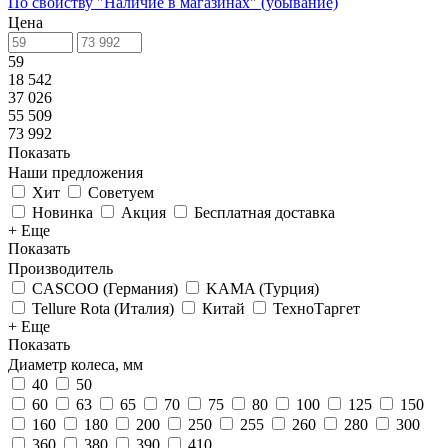
По свойству "Наличие в магазинах" (убывание)
Цена
59
18 542
37 026
55 509
73 992
Показать
Наши предложения
Хит
Советуем
Новинка
Акция
Бесплатная доставка
+ Еще
Показать
Производитель
CASCOO (Германия)
KAMA (Турция)
Tellure Rota (Италия)
Китай
ТехноТаргет
+ Еще
Показать
Диаметр колеса, мм
40
50
60
63
65
70
75
80
100
125
150
160
180
200
250
255
260
280
300
360
380
390
410