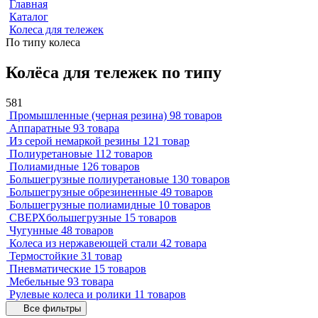
Главная
Каталог
Колеса для тележек
По типу колеса
Колёса для тележек по типу
581
Промышленные (черная резина)
98 товаров
Аппаратные
93 товара
Из серой немаркой резины
121 товар
Полиуретановые
112 товаров
Полиамидные
126 товаров
Большегрузные полиуретановые
130 товаров
Большегрузные обрезиненные
49 товаров
Большегрузные полиамидные
10 товаров
СВЕРХбольшегрузные
15 товаров
Чугунные
48 товаров
Колеса из нержавеющей стали
42 товара
Термостойкие
31 товар
Пневматические
15 товаров
Мебельные
93 товара
Рулевые колеса и ролики
11 товаров
Все фильтры