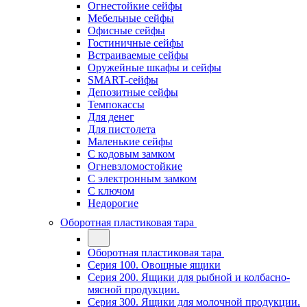
Огнестойкие сейфы
Мебельные сейфы
Офисные сейфы
Гостиничные сейфы
Встраиваемые сейфы
Оружейные шкафы и сейфы
SMART-сейфы
Депозитные сейфы
Темпокассы
Для денег
Для пистолета
Маленькие сейфы
С кодовым замком
Огневзломостойкие
С электронным замком
С ключом
Недорогие
Оборотная пластиковая тара
Оборотная пластиковая тара
Серия 100. Овощные ящики
Серия 200. Ящики для рыбной и колбасно-
мясной продукции.
Серия 300. Ящики для молочной продукции.