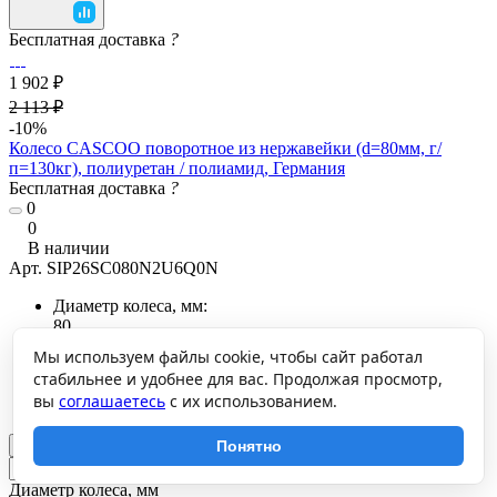
Бесплатная доставка
?
1 902 ₽
2 113 ₽
-10%
Колесо CASCOO поворотное из нержавейки (d=80мм, г/
п=130кг), полиуретан / полиамид, Германия
Бесплатная доставка
?
0
0
В наличии
Арт.
SIP26SС080N2U6Q0N
Диаметр колеса, мм:
80
Грузоподъемность колеса, кг:
Мы используем файлы cookie, чтобы сайт работал
130
стабильнее и удобнее для вас. Продолжая просмотр,
Высота колеса с опорой, мм:
вы
соглашаетесь
с их использованием.
108
В корзину
Понятно
Диаметр колеса, мм