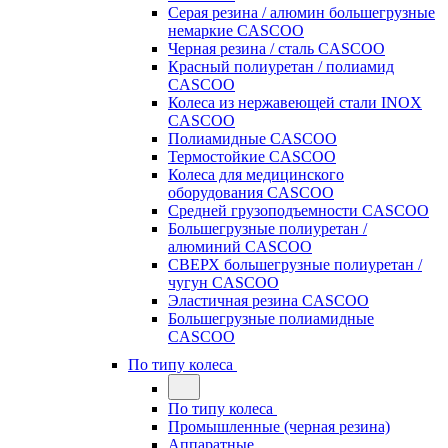
Серая резина / алюмин большегрузные
немаркие CASCOO
Черная резина / сталь CASCOO
Красный полиуретан / полиамид
CASCOO
Колеса из нержавеющей стали INOX
CASCOO
Полиамидные CASCOO
Термостойкие CASCOO
Колеса для медицинского
оборудования CASCOO
Средней грузоподъемности CASCOO
Большегрузные полиуретан /
алюминий CASCOO
СВЕРХ большегрузные полиуретан /
чугун CASCOO
Эластичная резина CASCOO
Большегрузные полиамидные
CASCOO
По типу колеса
По типу колеса
Промышленные (черная резина)
Аппаратные