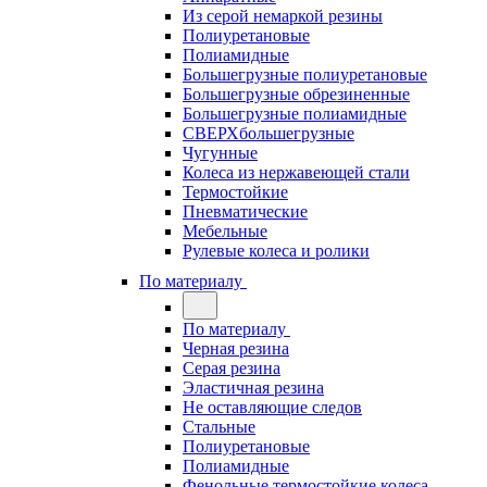
Из серой немаркой резины
Полиуретановые
Полиамидные
Большегрузные полиуретановые
Большегрузные обрезиненные
Большегрузные полиамидные
СВЕРХбольшегрузные
Чугунные
Колеса из нержавеющей стали
Термостойкие
Пневматические
Мебельные
Рулевые колеса и ролики
По материалу
По материалу
Черная резина
Серая резина
Эластичная резина
Не оставляющие следов
Стальные
Полиуретановые
Полиамидные
Фенольные термостойкие колеса