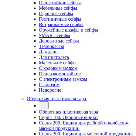
Огнестойкие сейфы
Мебельные сейфы
Офисные сейфы
Гостиничные сейфы
Встраиваемые сейфы
Оружейные шкафы и сейфы
SMART-сейфы
Депозитные сейфы
Темпокассы
Для денег
Для пистолета
Маленькие сейфы
С кодовым замком
Огневзломостойкие
С электронным замком
С ключом
Недорогие
Оборотная пластиковая тара
Оборотная пластиковая тара
Серия 100. Овощные ящики
Серия 200. Ящики для рыбной и колбасно-
мясной продукции.
Серия 300. Ящики для молочной продукции.