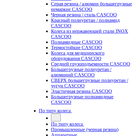
Серая резина / алюмин большегрузные
немаркие CASCOO
Черная резина / сталь CASCOO
Красный полиуретан / полиамид
CASCOO
Колеса из нержавеющей стали INOX
CASCOO
Полиамидные CASCOO
Термостойкие CASCOO
Колеса для медицинского
оборудования CASCOO
Средней грузоподъемности CASCOO
Большегрузные полиуретан /
алюминий CASCOO
СВЕРХ большегрузные полиуретан /
чугун CASCOO
Эластичная резина CASCOO
Большегрузные полиамидные
CASCOO
По типу колеса
По типу колеса
Промышленные (черная резина)
Аппаратные