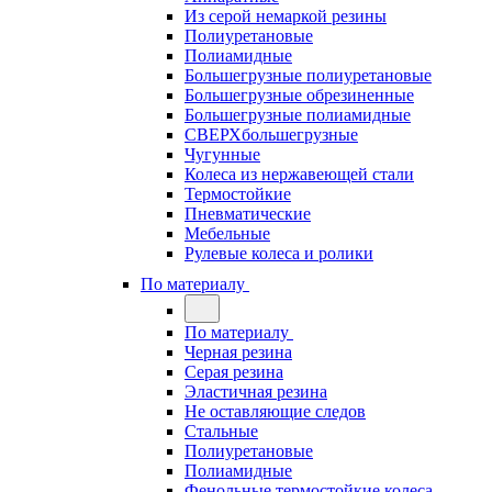
Из серой немаркой резины
Полиуретановые
Полиамидные
Большегрузные полиуретановые
Большегрузные обрезиненные
Большегрузные полиамидные
СВЕРХбольшегрузные
Чугунные
Колеса из нержавеющей стали
Термостойкие
Пневматические
Мебельные
Рулевые колеса и ролики
По материалу
По материалу
Черная резина
Серая резина
Эластичная резина
Не оставляющие следов
Стальные
Полиуретановые
Полиамидные
Фенольные термостойкие колеса