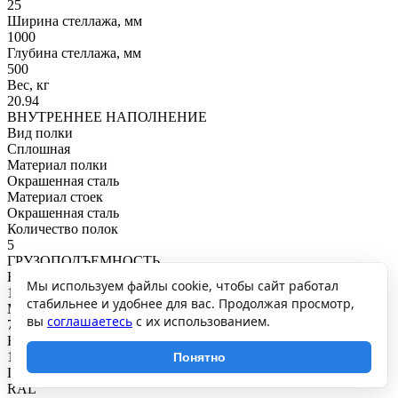
25
Ширина стеллажа, мм
1000
Глубина стеллажа, мм
500
Вес, кг
20.94
ВНУТРЕННЕЕ НАПОЛНЕНИЕ
Вид полки
Сплошная
Материал полки
Окрашенная сталь
Материал стоек
Окрашенная сталь
Количество полок
5
ГРУЗОПОДЪЕМНОСТЬ
Нагрузка на полку, кг
Мы используем файлы cookie, чтобы сайт работал
145
стабильнее и удобнее для вас. Продолжая просмотр,
Максимальная общая нагрузка, кг
вы
соглашаетесь
с их использованием.
725
Нагрузка на секцию, кг
1000
Понятно
ПОКРЫТИЕ И ЦВЕТ
RAL