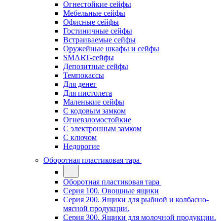
Огнестойкие сейфы
Мебельные сейфы
Офисные сейфы
Гостиничные сейфы
Встраиваемые сейфы
Оружейные шкафы и сейфы
SMART-сейфы
Депозитные сейфы
Темпокассы
Для денег
Для пистолета
Маленькие сейфы
С кодовым замком
Огневзломостойкие
С электронным замком
С ключом
Недорогие
Оборотная пластиковая тара
Оборотная пластиковая тара
Серия 100. Овощные ящики
Серия 200. Ящики для рыбной и колбасно-
мясной продукции.
Серия 300. Ящики для молочной продукции.