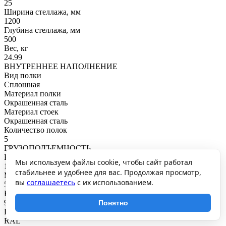
25
Ширина стеллажа, мм
1200
Глубина стеллажа, мм
500
Вес, кг
24.99
ВНУТРЕННЕЕ НАПОЛНЕНИЕ
Вид полки
Сплошная
Материал полки
Окрашенная сталь
Материал стоек
Окрашенная сталь
Количество полок
5
ГРУЗОПОДЪЕМНОСТЬ
Нагрузка на полку, кг
Мы используем файлы cookie, чтобы сайт работал
100
стабильнее и удобнее для вас. Продолжая просмотр,
Максимальная общая нагрузка, кг
вы
соглашаетесь
с их использованием.
500
Нагрузка на секцию, кг
900
Понятно
ПОКРЫТИЕ И ЦВЕТ
RAL