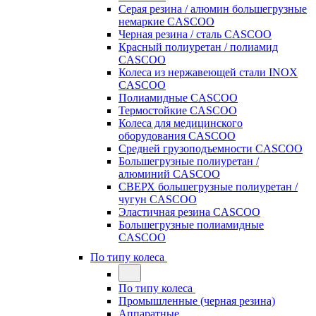
Серая резина / алюмин большегрузные
немаркие CASCOO
Черная резина / сталь CASCOO
Красный полиуретан / полиамид
CASCOO
Колеса из нержавеющей стали INOX
CASCOO
Полиамидные CASCOO
Термостойкие CASCOO
Колеса для медицинского
оборудования CASCOO
Средней грузоподъемности CASCOO
Большегрузные полиуретан /
алюминий CASCOO
СВЕРХ большегрузные полиуретан /
чугун CASCOO
Эластичная резина CASCOO
Большегрузные полиамидные
CASCOO
По типу колеса
По типу колеса
Промышленные (черная резина)
Аппаратные