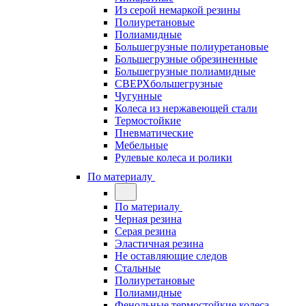
Из серой немаркой резины
Полиуретановые
Полиамидные
Большегрузные полиуретановые
Большегрузные обрезиненные
Большегрузные полиамидные
СВЕРХбольшегрузные
Чугунные
Колеса из нержавеющей стали
Термостойкие
Пневматические
Мебельные
Рулевые колеса и ролики
По материалу
По материалу
Черная резина
Серая резина
Эластичная резина
Не оставляющие следов
Стальные
Полиуретановые
Полиамидные
Фенольные термостойкие колеса