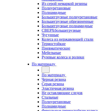
Из серой немаркой резины
Полиуретановые
Полиамидные
Большегрузные полиуретановые
Большегрузные обрезиненные
Большегрузные полиамидные
СВЕРХбольшегрузные
Чугунные
Колеса из нержавеющей стали
Термостойкие
Пневматические
Мебельные
Рулевые колеса и ролики
По материалу
По материалу
Черная резина
Серая резина
Эластичная резина
Не оставляющие следов
Стальные
Полиуретановые
Полиамидные
Фенольные термостойкие колеса