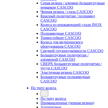
Серая резина / алюмин большегрузные
немаркие CASCOO
Черная резина / сталь CASCOO
Красный полиуретан / полиамид
CASCOO
Колеса из нержавеющей стали INOX
CASCOO
Полиамидные CASCOO
Термостойкие CASCOO
Колеса для медицинского
оборудования CASCOO
Средней грузоподъемности CASCOO
Большегрузные полиуретан /
алюминий CASCOO
СВЕРХ большегрузные полиуретан /
чугун CASCOO
Эластичная резина CASCOO
Большегрузные полиамидные
CASCOO
По типу колеса
По типу колеса
Промышленные (черная резина)
Аппаратные