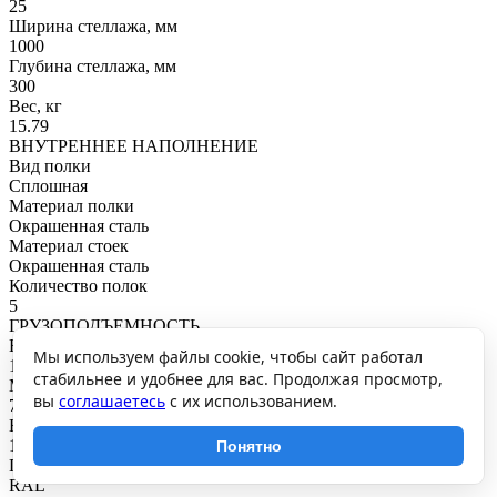
25
Ширина стеллажа, мм
1000
Глубина стеллажа, мм
300
Вес, кг
15.79
ВНУТРЕННЕЕ НАПОЛНЕНИЕ
Вид полки
Сплошная
Материал полки
Окрашенная сталь
Материал стоек
Окрашенная сталь
Количество полок
5
ГРУЗОПОДЪЕМНОСТЬ
Нагрузка на полку, кг
Мы используем файлы cookie, чтобы сайт работал
145
стабильнее и удобнее для вас. Продолжая просмотр,
Максимальная общая нагрузка, кг
вы
соглашаетесь
с их использованием.
725
Нагрузка на секцию, кг
1000
Понятно
ПОКРЫТИЕ И ЦВЕТ
RAL