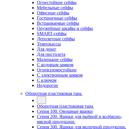
Огнестойкие сейфы
Мебельные сейфы
Офисные сейфы
Гостиничные сейфы
Встраиваемые сейфы
Оружейные шкафы и сейфы
SMART-сейфы
Депозитные сейфы
Темпокассы
Для денег
Для пистолета
Маленькие сейфы
С кодовым замком
Огневзломостойкие
С электронным замком
С ключом
Недорогие
Оборотная пластиковая тара
Оборотная пластиковая тара
Серия 100. Овощные ящики
Серия 200. Ящики для рыбной и колбасно-
мясной продукции.
Серия 300. Ящики для молочной продукции.