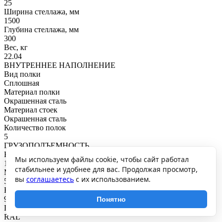
25
Ширина стеллажа, мм
1500
Глубина стеллажа, мм
300
Вес, кг
22.04
ВНУТРЕННЕЕ НАПОЛНЕНИЕ
Вид полки
Сплошная
Материал полки
Окрашенная сталь
Материал стоек
Окрашенная сталь
Количество полок
5
ГРУЗОПОДЪЕМНОСТЬ
Нагрузка на полку, кг
Мы используем файлы cookie, чтобы сайт работал
100
стабильнее и удобнее для вас. Продолжая просмотр,
Максимальная общая нагрузка, кг
вы
соглашаетесь
с их использованием.
500
Нагрузка на секцию, кг
900
Понятно
ПОКРЫТИЕ И ЦВЕТ
RAL