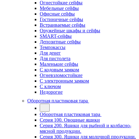
Огнестойкие сейфы
Мебельные сейфы
Офисные сейфы
Гостиничные сейфы
Встраиваемые сейфы
Оружейные шкафы и сейфы
SMART-сейфы
Депозитные сейфы
Темпокассы
Для денег
Для пистолета
Маленькие сейфы
С кодовым замком
Огневзломостойкие
С электронным замком
С ключом
Недорогие
Оборотная пластиковая тара
Оборотная пластиковая тара
Серия 100. Овощные ящики
Серия 200. Ящики для рыбной и колбасно-
мясной продукции.
Серия 300. Ящики для молочной продукции.