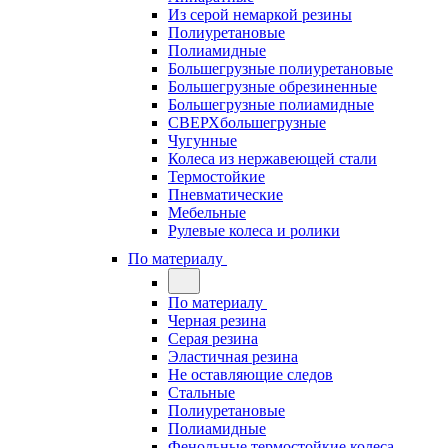
Из серой немаркой резины
Полиуретановые
Полиамидные
Большегрузные полиуретановые
Большегрузные обрезиненные
Большегрузные полиамидные
СВЕРХбольшегрузные
Чугунные
Колеса из нержавеющей стали
Термостойкие
Пневматические
Мебельные
Рулевые колеса и ролики
По материалу
По материалу
Черная резина
Серая резина
Эластичная резина
Не оставляющие следов
Стальные
Полиуретановые
Полиамидные
Фенольные термостойкие колеса