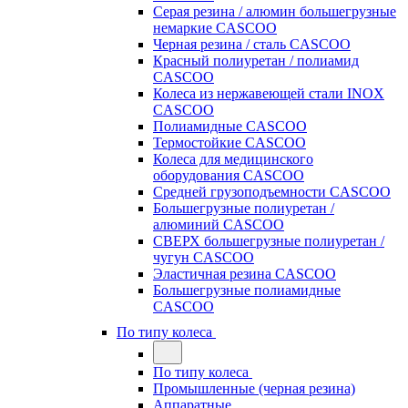
Серая резина / алюмин большегрузные
немаркие CASCOO
Черная резина / сталь CASCOO
Красный полиуретан / полиамид
CASCOO
Колеса из нержавеющей стали INOX
CASCOO
Полиамидные CASCOO
Термостойкие CASCOO
Колеса для медицинского
оборудования CASCOO
Средней грузоподъемности CASCOO
Большегрузные полиуретан /
алюминий CASCOO
СВЕРХ большегрузные полиуретан /
чугун CASCOO
Эластичная резина CASCOO
Большегрузные полиамидные
CASCOO
По типу колеса
По типу колеса
Промышленные (черная резина)
Аппаратные