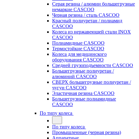
Серая резина / алюмин большегрузные
немаркие CASCOO
Черная резина / сталь CASCOO
Красный полиуретан / полиамид
CASCOO
Колеса из нержавеющей стали INOX
CASCOO
Полиамидные CASCOO
Термостойкие CASCOO
Колеса для медицинского
оборудования CASCOO
Средней грузоподъемности CASCOO
Большегрузные полиуретан /
алюминий CASCOO
СВЕРХ большегрузные полиуретан /
чугун CASCOO
Эластичная резина CASCOO
Большегрузные полиамидные
CASCOO
По типу колеса
По типу колеса
Промышленные (черная резина)
Аппаратные