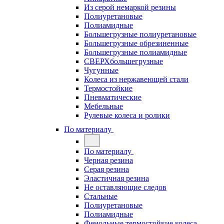
Из серой немаркой резины
Полиуретановые
Полиамидные
Большегрузные полиуретановые
Большегрузные обрезиненные
Большегрузные полиамидные
СВЕРХбольшегрузные
Чугунные
Колеса из нержавеющей стали
Термостойкие
Пневматические
Мебельные
Рулевые колеса и ролики
По материалу
По материалу
Черная резина
Серая резина
Эластичная резина
Не оставляющие следов
Стальные
Полиуретановые
Полиамидные
Фенольные термостойкие колеса