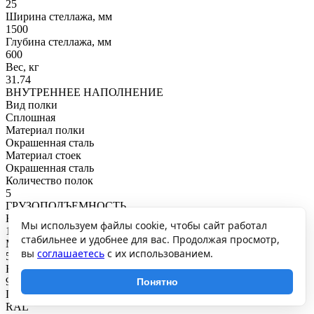
25
Ширина стеллажа, мм
1500
Глубина стеллажа, мм
600
Вес, кг
31.74
ВНУТРЕННЕЕ НАПОЛНЕНИЕ
Вид полки
Сплошная
Материал полки
Окрашенная сталь
Материал стоек
Окрашенная сталь
Количество полок
5
ГРУЗОПОДЪЕМНОСТЬ
Нагрузка на полку, кг
Мы используем файлы cookie, чтобы сайт работал
100
стабильнее и удобнее для вас. Продолжая просмотр,
Максимальная общая нагрузка, кг
вы
соглашаетесь
с их использованием.
500
Нагрузка на секцию, кг
900
Понятно
ПОКРЫТИЕ И ЦВЕТ
RAL