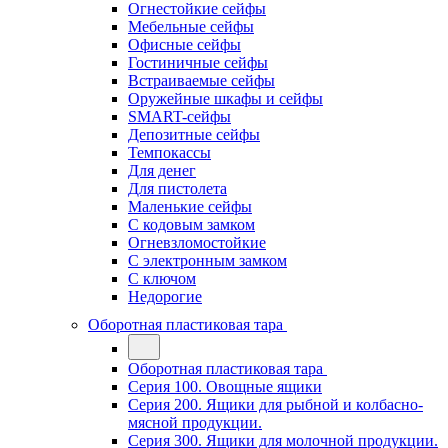
Огнестойкие сейфы
Мебельные сейфы
Офисные сейфы
Гостиничные сейфы
Встраиваемые сейфы
Оружейные шкафы и сейфы
SMART-сейфы
Депозитные сейфы
Темпокассы
Для денег
Для пистолета
Маленькие сейфы
С кодовым замком
Огневзломостойкие
С электронным замком
С ключом
Недорогие
Оборотная пластиковая тара
Оборотная пластиковая тара
Серия 100. Овощные ящики
Серия 200. Ящики для рыбной и колбасно-
мясной продукции.
Серия 300. Ящики для молочной продукции.