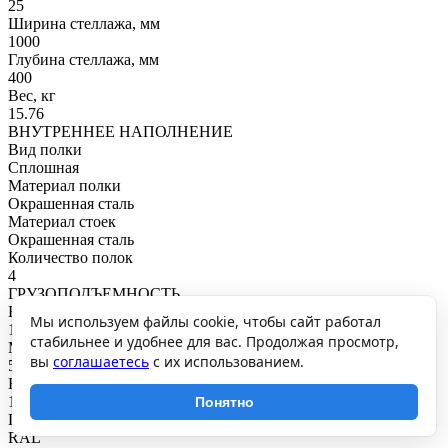
25
Ширина стеллажа, мм
1000
Глубина стеллажа, мм
400
Вес, кг
15.76
ВНУТРЕННЕЕ НАПОЛНЕНИЕ
Вид полки
Сплошная
Материал полки
Окрашенная сталь
Материал стоек
Окрашенная сталь
Количество полок
4
ГРУЗОПОДЪЕМНОСТЬ
Нагрузка на полку, кг
Мы используем файлы cookie, чтобы сайт работал
145
стабильнее и удобнее для вас. Продолжая просмотр,
Максимальная общая нагрузка, кг
вы
соглашаетесь
с их использованием.
580
Нагрузка на секцию, кг
1000
Понятно
ПОКРЫТИЕ И ЦВЕТ
RAL