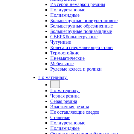
Из серой немаркой резины
Полиуретановые
Полиамидные
Большегрузные полиуретановые
Большегрузные обрезиненные
Большегрузные полиамидные
СВЕРХбольшегрузные
Чугунные
Колеса из нержавеющей стали
Термостойкие
Пневматические
Мебельные
Рулевые колеса и ролики
По материалу
По материалу
Черная резина
Серая резина
Эластичная резина
Не оставляющие следов
Стальные
Полиуретановые
Полиамидные
Фенольные термостойкие колеса