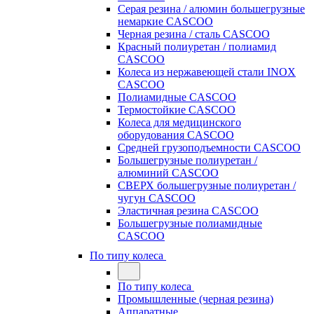
Серая резина / алюмин большегрузные
немаркие CASCOO
Черная резина / сталь CASCOO
Красный полиуретан / полиамид
CASCOO
Колеса из нержавеющей стали INOX
CASCOO
Полиамидные CASCOO
Термостойкие CASCOO
Колеса для медицинского
оборудования CASCOO
Средней грузоподъемности CASCOO
Большегрузные полиуретан /
алюминий CASCOO
СВЕРХ большегрузные полиуретан /
чугун CASCOO
Эластичная резина CASCOO
Большегрузные полиамидные
CASCOO
По типу колеса
По типу колеса
Промышленные (черная резина)
Аппаратные