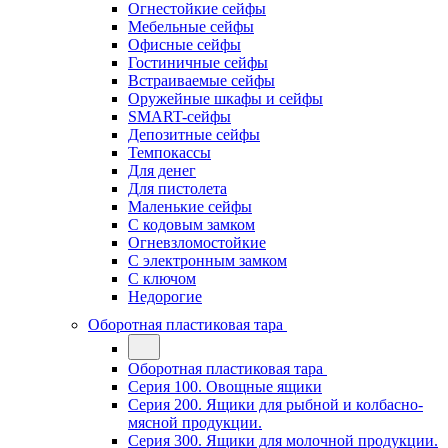
Огнестойкие сейфы
Мебельные сейфы
Офисные сейфы
Гостиничные сейфы
Встраиваемые сейфы
Оружейные шкафы и сейфы
SMART-сейфы
Депозитные сейфы
Темпокассы
Для денег
Для пистолета
Маленькие сейфы
С кодовым замком
Огневзломостойкие
С электронным замком
С ключом
Недорогие
Оборотная пластиковая тара
Оборотная пластиковая тара
Серия 100. Овощные ящики
Серия 200. Ящики для рыбной и колбасно-
мясной продукции.
Серия 300. Ящики для молочной продукции.