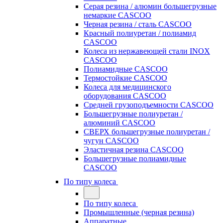
Серая резина / алюмин большегрузные
немаркие CASCOO
Черная резина / сталь CASCOO
Красный полиуретан / полиамид
CASCOO
Колеса из нержавеющей стали INOX
CASCOO
Полиамидные CASCOO
Термостойкие CASCOO
Колеса для медицинского
оборудования CASCOO
Средней грузоподъемности CASCOO
Большегрузные полиуретан /
алюминий CASCOO
СВЕРХ большегрузные полиуретан /
чугун CASCOO
Эластичная резина CASCOO
Большегрузные полиамидные
CASCOO
По типу колеса
По типу колеса
Промышленные (черная резина)
Аппаратные