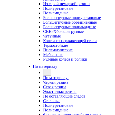
Из серой немаркой резины
Полиуретановые
Полиамидные
Большегрузные полиуретановые
Большегрузные обрезиненные
Большегрузные полиамидные
СВЕРХбольшегрузные
Чугунные
Колеса из нержавеющей стали
Термостойкие
Пневматические
Мебельные
Рулевые колеса и ролики
По материалу
По материалу
Черная резина
Серая резина
Эластичная резина
Не оставляющие следов
Стальные
Полиуретановые
Полиамидные
Фенольные термостойкие колеса