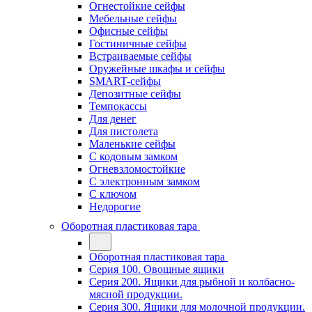
Огнестойкие сейфы
Мебельные сейфы
Офисные сейфы
Гостиничные сейфы
Встраиваемые сейфы
Оружейные шкафы и сейфы
SMART-сейфы
Депозитные сейфы
Темпокассы
Для денег
Для пистолета
Маленькие сейфы
С кодовым замком
Огневзломостойкие
С электронным замком
С ключом
Недорогие
Оборотная пластиковая тара
Оборотная пластиковая тара
Серия 100. Овощные ящики
Серия 200. Ящики для рыбной и колбасно-
мясной продукции.
Серия 300. Ящики для молочной продукции.