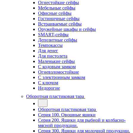
Огнестойкие сейфы
Мебельные сейфы
Офисные сейфы
Гостиничные сейфы
Встраиваемые сейфы
Оружейные шкафы и сейфы
SMART-сейфы
Депозитные сейфы
Темпокассы
Для денег
Для пистолета
Маленькие сейфы
С кодовым замком
Огневзломостойкие
С электронным замком
С ключом
Недорогие
Оборотная пластиковая тара
Оборотная пластиковая тара
Серия 100. Овощные ящики
Серия 200. Ящики для рыбной и колбасно-
мясной продукции.
Серия 300. Ящики для молочной продукции.