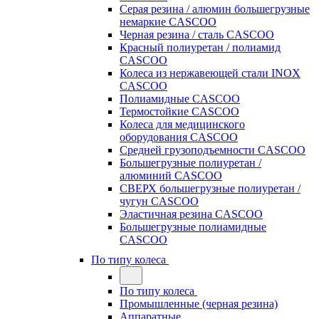
Серая резина / алюмин большегрузные
немаркие CASCOO
Черная резина / сталь CASCOO
Красный полиуретан / полиамид
CASCOO
Колеса из нержавеющей стали INOX
CASCOO
Полиамидные CASCOO
Термостойкие CASCOO
Колеса для медицинского
оборудования CASCOO
Средней грузоподъемности CASCOO
Большегрузные полиуретан /
алюминий CASCOO
СВЕРХ большегрузные полиуретан /
чугун CASCOO
Эластичная резина CASCOO
Большегрузные полиамидные
CASCOO
По типу колеса
По типу колеса
Промышленные (черная резина)
Аппаратные