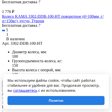
Бесплатная доставка
?
1 776 ₽
Колесо KAMA 3302-DDB-100-HT поворотное (d=100мм, г/
п=150кг), чугун, Турция
Бесплатная доставка
?
5
1
В наличии
Арт.
3302-DDB-100-HT
Диаметр колеса, мм:
100
Грузоподъемность колеса, кг:
150
Высота колеса с опорой, мм:
130
Мы используем файлы cookie, чтобы сайт работал
В корзину
стабильнее и удобнее для вас. Продолжая просмотр,
вы
соглашаетесь
с их использованием.
Диаметр колеса, мм
:
Понятно
100
Грузоподъемность колеса, кг
: