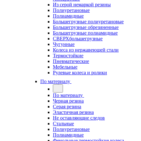
Из серой немаркой резины
Полиуретановые
Полиамидные
Большегрузные полиуретановые
Большегрузные обрезиненные
Большегрузные полиамидные
СВЕРХбольшегрузные
Чугунные
Колеса из нержавеющей стали
Термостойкие
Пневматические
Мебельные
Рулевые колеса и ролики
По материалу
По материалу
Черная резина
Серая резина
Эластичная резина
Не оставляющие следов
Стальные
Полиуретановые
Полиамидные
Фенольные термостойкие колеса