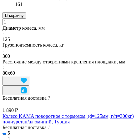
161
В корзину
Диаметр колеса, мм
:
125
Грузоподъемность колеса, кг
:
300
Расстояние между отверстиями крепления площадки, мм
:
80х60
Бесплатная доставка
?
1 890 ₽
Колесо KAMA поворотное с тормозом, (d=125мм, г/п=300кг)
полиуретан/алюминий, Турция
Бесплатная доставка
?
5
1