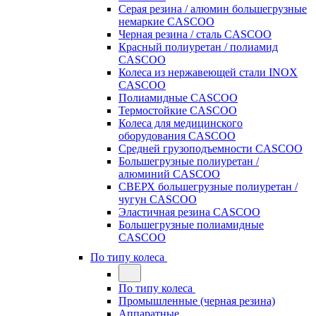
Серая резина / алюмин большегрузные
немаркие CASCOO
Черная резина / сталь CASCOO
Красный полиуретан / полиамид
CASCOO
Колеса из нержавеющей стали INOX
CASCOO
Полиамидные CASCOO
Термостойкие CASCOO
Колеса для медицинского
оборудования CASCOO
Средней грузоподъемности CASCOO
Большегрузные полиуретан /
алюминий CASCOO
СВЕРХ большегрузные полиуретан /
чугун CASCOO
Эластичная резина CASCOO
Большегрузные полиамидные
CASCOO
По типу колеса
По типу колеса
Промышленные (черная резина)
Аппаратные