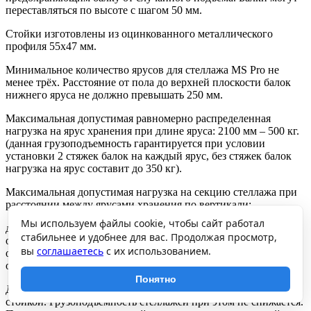
переставляться по высоте с шагом 50 мм.
Стойки изготовлены из оцинкованного металлического
профиля 55х47 мм.
Минимальное количество ярусов для стеллажа MS Pro не
менее трёх. Расстояние от пола до верхней плоскости балок
нижнего яруса не должно превышать 250 мм.
Максимальная допустимая равномерно распределенная
нагрузка на ярус хранения при длине яруса: 2100 мм – 500 кг.
(данная грузоподъемность гарантируется при условии
установки 2 стяжек балок на каждый ярус, без стяжек балок
нагрузка на ярус составит до 350 кг).
Максимальная допустимая нагрузка на секцию стеллажа при
расстоянии между ярусами хранения по вертикали:
Мы используем файлы cookie, чтобы сайт работал
до 750 мм – 2500 кг,
стабильнее и удобнее для вас. Продолжая просмотр,
от 750 до 1000 мм – 1500 кг,
вы
соглашаетесь
с их использованием.
от 1000 до 1250 мм – 1050 кг,
от 1250 до 2000 мм – 500 кг.
Понятно
Допускается собирать стеллажи в линию с общей средней
стойкой. Грузоподъемность стеллажей при этом не снижается.