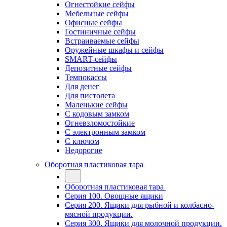
Огнестойкие сейфы
Мебельные сейфы
Офисные сейфы
Гостиничные сейфы
Встраиваемые сейфы
Оружейные шкафы и сейфы
SMART-сейфы
Депозитные сейфы
Темпокассы
Для денег
Для пистолета
Маленькие сейфы
С кодовым замком
Огневзломостойкие
С электронным замком
С ключом
Недорогие
Оборотная пластиковая тара
Оборотная пластиковая тара
Серия 100. Овощные ящики
Серия 200. Ящики для рыбной и колбасно-
мясной продукции.
Серия 300. Ящики для молочной продукции.