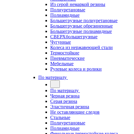
Из серой немаркой резины
Полиуретановые
Полиамидные
Большегрузные полиуретановые
Большегрузные обрезиненные
Большегрузные полиамидные
СВЕРХбольшегрузные
Чугунные
Колеса из нержавеющей стали
Термостойкие
Пневматические
Мебельные
Рулевые колеса и ролики
По материалу
По материалу
Черная резина
Серая резина
Эластичная резина
Не оставляющие следов
Стальные
Полиуретановые
Полиамидные
Фенольные термостойкие колеса