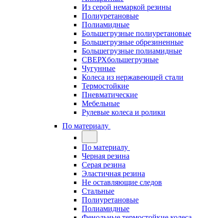
Из серой немаркой резины
Полиуретановые
Полиамидные
Большегрузные полиуретановые
Большегрузные обрезиненные
Большегрузные полиамидные
СВЕРХбольшегрузные
Чугунные
Колеса из нержавеющей стали
Термостойкие
Пневматические
Мебельные
Рулевые колеса и ролики
По материалу
По материалу
Черная резина
Серая резина
Эластичная резина
Не оставляющие следов
Стальные
Полиуретановые
Полиамидные
Фенольные термостойкие колеса