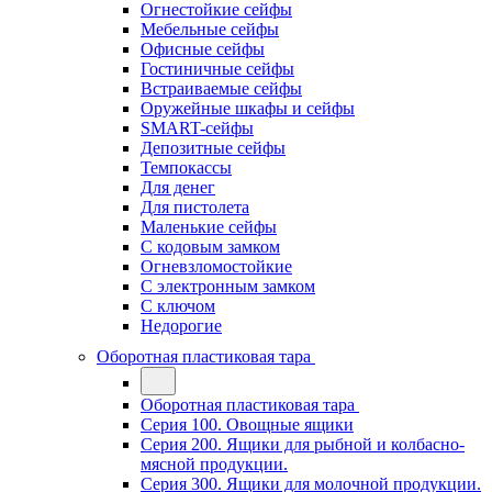
Огнестойкие сейфы
Мебельные сейфы
Офисные сейфы
Гостиничные сейфы
Встраиваемые сейфы
Оружейные шкафы и сейфы
SMART-сейфы
Депозитные сейфы
Темпокассы
Для денег
Для пистолета
Маленькие сейфы
С кодовым замком
Огневзломостойкие
С электронным замком
С ключом
Недорогие
Оборотная пластиковая тара
Оборотная пластиковая тара
Серия 100. Овощные ящики
Серия 200. Ящики для рыбной и колбасно-
мясной продукции.
Серия 300. Ящики для молочной продукции.