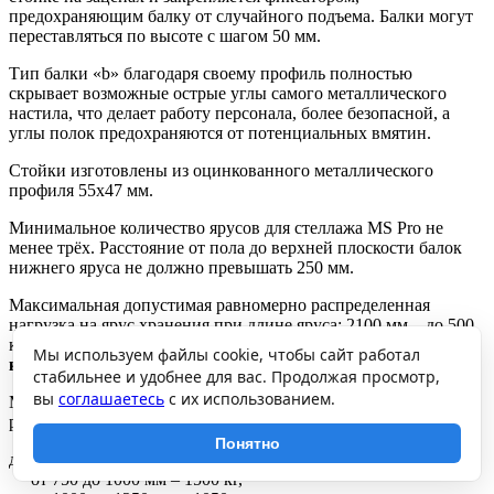
предохраняющим балку от случайного подъема. Балки могут
переставляться по высоте с шагом 50 мм.
Тип балки «b» благодаря своему профиль полностью
скрывает возможные острые углы самого металлического
настила, что делает работу персонала, более безопасной, а
углы полок предохраняются от потенциальных вмятин.
Стойки изготовлены из оцинкованного металлического
профиля 55х47 мм.
Минимальное количество ярусов для стеллажа MS Pro не
менее трёх. Расстояние от пола до верхней плоскости балок
нижнего яруса не должно превышать 250 мм.
Максимальная допустимая равномерно распределенная
нагрузка на ярус хранения при длине яруса: 2100 мм – до 500
кг.(
обеспечивается при установке 2 стяжек балок на
Мы используем файлы cookie, чтобы сайт работал
каждый ярус хранения
)
стабильнее и удобнее для вас. Продолжая просмотр,
вы
соглашаетесь
с их использованием.
Максимальная допустимая нагрузка на секцию стеллажа при
расстоянии между ярусами хранения по вертикали:
Понятно
до 750 мм – 2500 кг,
от 750 до 1000 мм – 1500 кг,