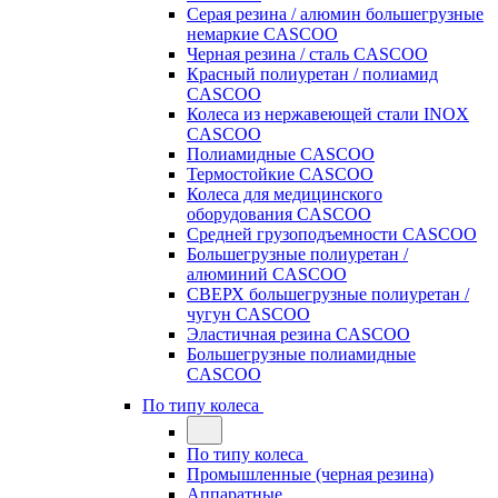
Серая резина / алюмин большегрузные
немаркие CASCOO
Черная резина / сталь CASCOO
Красный полиуретан / полиамид
CASCOO
Колеса из нержавеющей стали INOX
CASCOO
Полиамидные CASCOO
Термостойкие CASCOO
Колеса для медицинского
оборудования CASCOO
Средней грузоподъемности CASCOO
Большегрузные полиуретан /
алюминий CASCOO
СВЕРХ большегрузные полиуретан /
чугун CASCOO
Эластичная резина CASCOO
Большегрузные полиамидные
CASCOO
По типу колеса
По типу колеса
Промышленные (черная резина)
Аппаратные