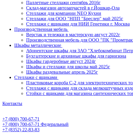
Паллетные стеллажи сентябрь 2016г
Склад-магазин автозапчастей в г.Йошкар-Ола
Стеллажи для компании NEO Кухни
Стеллажи для ООО "НПП "Бреслер" май 2025г
Стеллажи с ящиками для НИИ Генетики г. Москва
Производственная мебель
Верстак и тележки в мастерскую август 2022г
Производственная мебель для ООО "ПК "Промтрак
Шкафы металлические
Абонентские шкафы для ЗАО "Хлебокомбинат Пет
Бухгалтерские и архивные шкафы для гарнизона
Шкафы гардеробные август 2024г
Шкафы и стеллажи для школы май 2025г
Шкафы раздевальные апрель 2025г
Стеллажи с ящиками
Пластиковые короба С-2 для электротехнических т
Стеллажи с ящиками для склада мелкоштучных изд
Стойки с ящиками для магазина сантехнических тов
Контакты
+7 (800) 700-67-71
+7 (800) 700-67-71
Федеральный
+7 (8352) 22-83-83