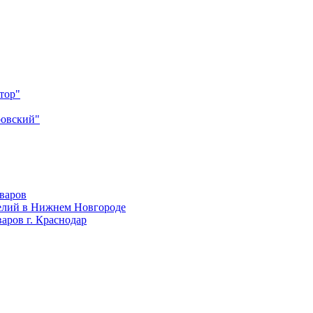
тор"
ровский"
оваров
елий в Нижнем Новгороде
аров г. Краснодар