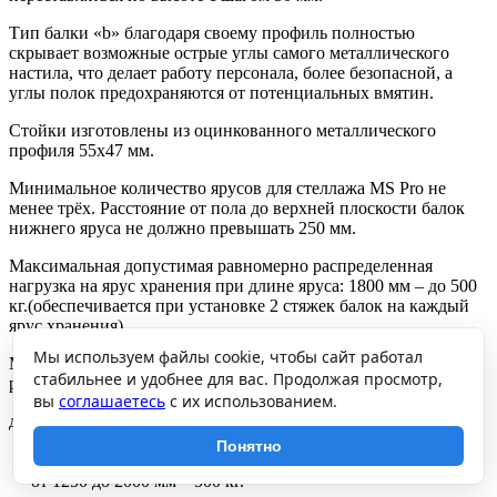
Тип балки «b» благодаря своему профиль полностью
скрывает возможные острые углы самого металлического
настила, что делает работу персонала, более безопасной, а
углы полок предохраняются от потенциальных вмятин.
Стойки изготовлены из оцинкованного металлического
профиля 55х47 мм.
Минимальное количество ярусов для стеллажа MS Pro не
менее трёх. Расстояние от пола до верхней плоскости балок
нижнего яруса не должно превышать 250 мм.
Максимальная допустимая равномерно распределенная
нагрузка на ярус хранения при длине яруса: 1800 мм – до 500
кг.(обеспечивается при установке 2 стяжек балок на каждый
ярус хранения)
Мы используем файлы cookie, чтобы сайт работал
Максимальная допустимая нагрузка на секцию стеллажа при
стабильнее и удобнее для вас. Продолжая просмотр,
расстоянии между ярусами хранения по вертикали:
вы
соглашаетесь
с их использованием.
до 750 мм – 2500 кг,
от 750 до 1000 мм – 1500 кг,
Понятно
от 1000 до 1250 мм – 1050 кг,
от 1250 до 2000 мм – 500 кг.