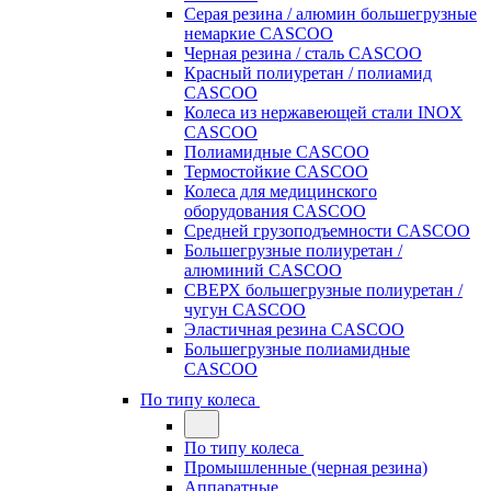
Серая резина / алюмин большегрузные
немаркие CASCOO
Черная резина / сталь CASCOO
Красный полиуретан / полиамид
CASCOO
Колеса из нержавеющей стали INOX
CASCOO
Полиамидные CASCOO
Термостойкие CASCOO
Колеса для медицинского
оборудования CASCOO
Средней грузоподъемности CASCOO
Большегрузные полиуретан /
алюминий CASCOO
СВЕРХ большегрузные полиуретан /
чугун CASCOO
Эластичная резина CASCOO
Большегрузные полиамидные
CASCOO
По типу колеса
По типу колеса
Промышленные (черная резина)
Аппаратные