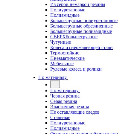
Из серой немаркой резины
Полиуретановые
Полиамидные
Большегрузные полиуретановые
Большегрузные обрезиненные
Большегрузные полиамидные
СВЕРХбольшегрузные
Чугунные
Колеса из нержавеющей стали
Термостойкие
Пневматические
Мебельные
Рулевые колеса и ролики
По материалу
По материалу
Черная резина
Серая резина
Эластичная резина
Не оставляющие следов
Стальные
Полиуретановые
Полиамидные
Фенольные термостойкие колеса