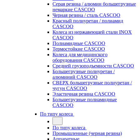
Серая резина / алюмин большегрузные
немаркие CASCOO
Черная резина / сталь CASCOO
Красный полиуретан / полиамид
CASCOO
Колеса из нержавеющей стали INOX
CASCOO
Полиамидные CASCOO
Термостойкие CASCOO
Колеса для медицинского
оборудования CASCOO
Средней грузоподъемности CASCOO
Большегрузные полиуретан /
алюминий CASCOO
СВЕРХ большегрузные полиуретан /
чугун CASCOO
Эластичная резина CASCOO
Большегрузные полиамидные
CASCOO
По типу колеса
По типу колеса
Промышленные (черная резина)
Аппаратные