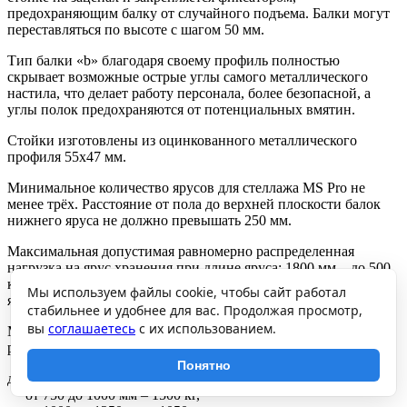
предохраняющим балку от случайного подъема. Балки могут
переставляться по высоте с шагом 50 мм.
Тип балки «b» благодаря своему профиль полностью
скрывает возможные острые углы самого металлического
настила, что делает работу персонала, более безопасной, а
углы полок предохраняются от потенциальных вмятин.
Стойки изготовлены из оцинкованного металлического
профиля 55х47 мм.
Минимальное количество ярусов для стеллажа MS Pro не
менее трёх. Расстояние от пола до верхней плоскости балок
нижнего яруса не должно превышать 250 мм.
Максимальная допустимая равномерно распределенная
нагрузка на ярус хранения при длине яруса: 1800 мм – до 500
кг.(обеспечивается при установке 2 стяжек балок на каждый
Мы используем файлы cookie, чтобы сайт работал
ярус хранения)
стабильнее и удобнее для вас. Продолжая просмотр,
вы
соглашаетесь
с их использованием.
Максимальная допустимая нагрузка на секцию стеллажа при
расстоянии между ярусами хранения по вертикали:
Понятно
до 750 мм – 2500 кг,
от 750 до 1000 мм – 1500 кг,