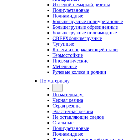
Из серой немаркой резины
Полиуретановые
Полиамидные
Большегрузные полиуретановые
Большегрузные обрезиненные
Большегрузные полиамидные
СВЕРХбольшегрузные
Чугунные
Колеса из нержавеющей стали
Термостойкие
Пневматические
Мебельные
Рулевые колеса и ролики
По материалу
По материалу
Черная резина
Серая резина
Эластичная резина
Не оставляющие следов
Стальные
Полиуретановые
Полиамидные
Фенольные термостойкие колеса