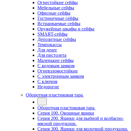
Огнестойкие сейфы
Мебельные сейфы
Офисные сейфы
Гостиничные сейфы
Встраиваемые сейфы
Оружейные шкафы и сейфы
SMART-сейфы
Депозитные сейфы
Темпокассы
Для денег
Для пистолета
Маленькие сейфы
С кодовым замком
Огневзломостойкие
С электронным замком
С ключом
Недорогие
Оборотная пластиковая тара
Оборотная пластиковая тара
Серия 100. Овощные ящики
Серия 200. Ящики для рыбной и колбасно-
мясной продукции.
Серия 300. Ящики для молочной продукции.