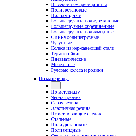
Из серой немаркой резины
Полиуретановые
Полиамидные
Большегрузные полиуретановые
Большегрузные обрезиненные
Большегрузные полиамидные
СВЕРХбольшегрузные
Чугунные
Колеса из нержавеющей стали
Термостойкие
Пневматические
Мебельные
Рулевые колеса и ролики
По материалу
По материалу
Черная резина
Серая резина
Эластичная резина
Не оставляющие следов
Стальные
Полиуретановые
Полиамидные
Фенольные термостойкие колеса