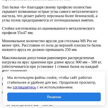
Тип балки «b» благодаря своему профилю полностью
скрывает возможные острые углы самого металлического
настила, что делает работу персонала более безопасной, а
углы полок предохраняются от потенциальных вмятин.
Стойки изготовлены из оцинкованного металлического
профиля 55х47 мм.
Минимальное количество ярусов для стеллажа MS Pro не
менее трёх. Расстояние от пола до верхней плоскости балок
нижнего яруса не должно превышать 250 мм.
Максимальная допустимая равномерно распределенная
нагрузка на ярус хранения при длине яруса: 900 мм – 500 кг.
(обеспечивается при установке 1 стяжки балок на каждый
ярус хранения)
Мы используем файлы cookie, чтобы сайт работал
Максимальная допустимая нагрузка на секцию стеллажа при
стабильнее и удобнее для вас. Продолжая просмотр,
расстоянии между ярусами хранения по вертикали:
вы
соглашаетесь
с их использованием.
до 750 мм – 2500 кг,
от 750 до 1000 мм – 1500 кг,
Понятно
от 1000 до 1250 мм – 1050 кг,
от 1250 до 2000 мм – 500 кг.