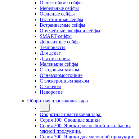
Огнестойкие сейфы
Мебельные сейфы
Офисные сейфы
Гостиничные сейфы
Встраиваемые сейфы
Оружейные шкафы и сейфы
SMART-сейфы
Депозитные сейфы
Темпокассы
Для денег
Для пистолета
Маленькие сейфы
С кодовым замком
Огневзломостойкие
С электронным замком
С ключом
Недорогие
Оборотная пластиковая тара
Оборотная пластиковая тара
Серия 100. Овощные ящики
Серия 200. Ящики для рыбной и колбасно-
мясной продукции.
Серия 300. Ящики для молочной продукции.