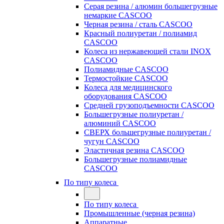
Серая резина / алюмин большегрузные
немаркие CASCOO
Черная резина / сталь CASCOO
Красный полиуретан / полиамид
CASCOO
Колеса из нержавеющей стали INOX
CASCOO
Полиамидные CASCOO
Термостойкие CASCOO
Колеса для медицинского
оборудования CASCOO
Средней грузоподъемности CASCOO
Большегрузные полиуретан /
алюминий CASCOO
СВЕРХ большегрузные полиуретан /
чугун CASCOO
Эластичная резина CASCOO
Большегрузные полиамидные
CASCOO
По типу колеса
По типу колеса
Промышленные (черная резина)
Аппаратные