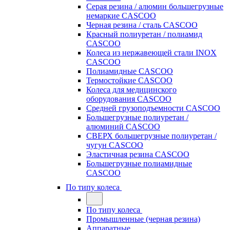
Серая резина / алюмин большегрузные
немаркие CASCOO
Черная резина / сталь CASCOO
Красный полиуретан / полиамид
CASCOO
Колеса из нержавеющей стали INOX
CASCOO
Полиамидные CASCOO
Термостойкие CASCOO
Колеса для медицинского
оборудования CASCOO
Средней грузоподъемности CASCOO
Большегрузные полиуретан /
алюминий CASCOO
СВЕРХ большегрузные полиуретан /
чугун CASCOO
Эластичная резина CASCOO
Большегрузные полиамидные
CASCOO
По типу колеса
По типу колеса
Промышленные (черная резина)
Аппаратные