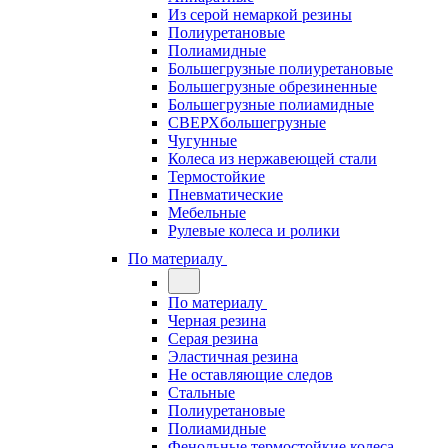
Из серой немаркой резины
Полиуретановые
Полиамидные
Большегрузные полиуретановые
Большегрузные обрезиненные
Большегрузные полиамидные
СВЕРХбольшегрузные
Чугунные
Колеса из нержавеющей стали
Термостойкие
Пневматические
Мебельные
Рулевые колеса и ролики
По материалу
По материалу
Черная резина
Серая резина
Эластичная резина
Не оставляющие следов
Стальные
Полиуретановые
Полиамидные
Фенольные термостойкие колеса