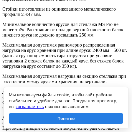
Стойки изготовлены из оцинкованного металлического
профиля 55х47 мм.
Минимальное количество ярусов для стеллажа MS Pro не
менее трёх. Расстояние от пола до верхней плоскости балок
нижнего яруса не должно превышать 250 мм.
Максимальная допустимая равномерно распределенная
нагрузка на ярус хранения при длине яруса: 2400 мм – 500 кг.
(данная грузоподъемность гарантируется при условии
установки 2 стяжек балок на каждый ярус, без стяжек балок
нагрузка на ярус составит до 350 кг).
Максимальная допустимая нагрузка на секцию стеллажа при
расстоянии между ярусами хранения по вертикали:
до 750 мм – 2500 кг,
Мы используем файлы cookie, чтобы сайт работал
от 750 до 1000 мм – 1500 кг,
стабильнее и удобнее для вас. Продолжая просмотр,
от 1000 до 1250 мм – 1050 кг,
вы
соглашаетесь
с их использованием.
от 1250 до 2000 мм – 500 кг.
Допускается собирать стеллажи в линию с общей средней
Понятно
стойкой. Грузоподъемность стеллажей при этом не снижается.
При эксплуатации стеллажей закрепление рам стеллажей