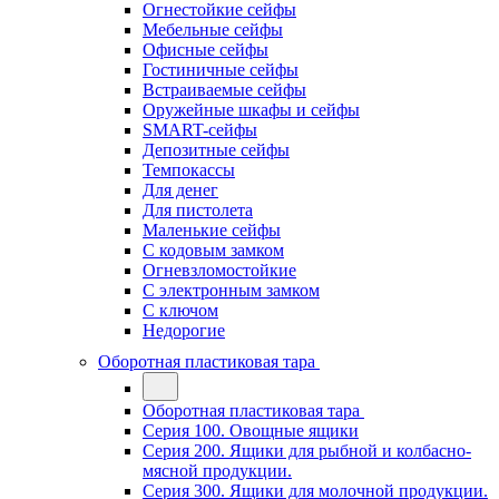
Огнестойкие сейфы
Мебельные сейфы
Офисные сейфы
Гостиничные сейфы
Встраиваемые сейфы
Оружейные шкафы и сейфы
SMART-сейфы
Депозитные сейфы
Темпокассы
Для денег
Для пистолета
Маленькие сейфы
С кодовым замком
Огневзломостойкие
С электронным замком
С ключом
Недорогие
Оборотная пластиковая тара
Оборотная пластиковая тара
Серия 100. Овощные ящики
Серия 200. Ящики для рыбной и колбасно-
мясной продукции.
Серия 300. Ящики для молочной продукции.