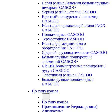
Серая резина / алюмин большегрузные
немаркие CASCOO
Черная резина / сталь CASCOO
Красный полиуретан / полиамид
CASCOO
Колеса из нержавеющей стали INOX
CASCOO
Полиамидные CASCOO
Термостойкие CASCOO
Колеса для медицинского
оборудования CASCOO
Средней грузоподъемности CASCOO
Большегрузные полиуретан /
алюминий CASCOO
СВЕРХ большегрузные полиуретан /
чугун CASCOO
Эластичная резина CASCOO
Большегрузные полиамидные
CASCOO
По типу колеса
По типу колеса
Промышленные (черная резина)
Аппаратные