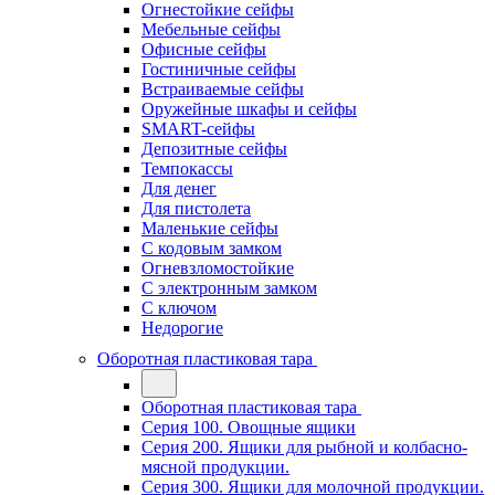
Огнестойкие сейфы
Мебельные сейфы
Офисные сейфы
Гостиничные сейфы
Встраиваемые сейфы
Оружейные шкафы и сейфы
SMART-сейфы
Депозитные сейфы
Темпокассы
Для денег
Для пистолета
Маленькие сейфы
С кодовым замком
Огневзломостойкие
С электронным замком
С ключом
Недорогие
Оборотная пластиковая тара
Оборотная пластиковая тара
Серия 100. Овощные ящики
Серия 200. Ящики для рыбной и колбасно-
мясной продукции.
Серия 300. Ящики для молочной продукции.