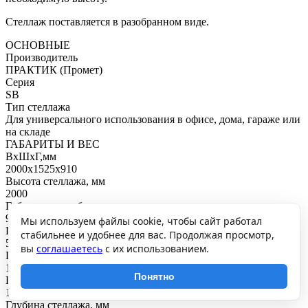
Стеллаж поставляется в разобранном виде.
ОСНОВНЫЕ
Производитель
ПРАКТИК (Промет)
Серия
SB
Тип стеллажа
Для универсального использования в офисе, дома, гараже или
на складе
ГАБАРИТЫ И ВЕС
ВхШхГ,мм
2000x1525x910
Высота стеллажа, мм
2000
Габаритная глубина с учетом стоек, мм
925
Мы используем файлы cookie, чтобы сайт работал
Шаг регулирования высоты полки, мм
стабильнее и удобнее для вас. Продолжая просмотр,
50
вы
соглашаетесь
с их использованием.
Ширина стеллажа, мм
1525
Понятно
Габаритная ширина с учетом стоек, мм
1537
Глубина стеллажа, мм