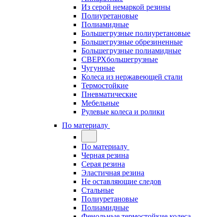
Из серой немаркой резины
Полиуретановые
Полиамидные
Большегрузные полиуретановые
Большегрузные обрезиненные
Большегрузные полиамидные
СВЕРХбольшегрузные
Чугунные
Колеса из нержавеющей стали
Термостойкие
Пневматические
Мебельные
Рулевые колеса и ролики
По материалу
По материалу
Черная резина
Серая резина
Эластичная резина
Не оставляющие следов
Стальные
Полиуретановые
Полиамидные
Фенольные термостойкие колеса