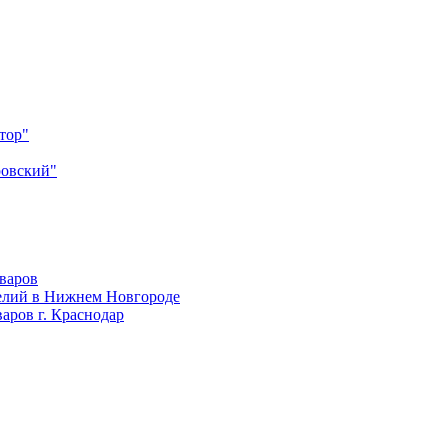
тор"
ровский"
оваров
елий в Нижнем Новгороде
аров г. Краснодар