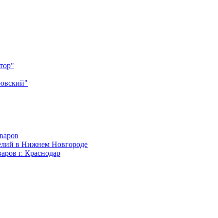
тор"
ровский"
оваров
елий в Нижнем Новгороде
аров г. Краснодар