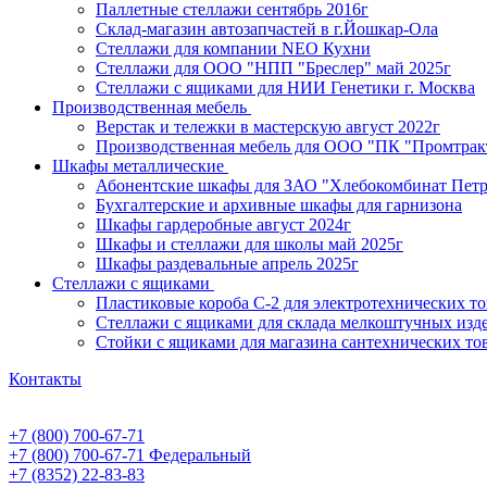
Паллетные стеллажи сентябрь 2016г
Склад-магазин автозапчастей в г.Йошкар-Ола
Стеллажи для компании NEO Кухни
Стеллажи для ООО "НПП "Бреслер" май 2025г
Стеллажи с ящиками для НИИ Генетики г. Москва
Производственная мебель
Верстак и тележки в мастерскую август 2022г
Производственная мебель для ООО "ПК "Промтрак
Шкафы металлические
Абонентские шкафы для ЗАО "Хлебокомбинат Пет
Бухгалтерские и архивные шкафы для гарнизона
Шкафы гардеробные август 2024г
Шкафы и стеллажи для школы май 2025г
Шкафы раздевальные апрель 2025г
Стеллажи с ящиками
Пластиковые короба С-2 для электротехнических т
Стеллажи с ящиками для склада мелкоштучных изд
Стойки с ящиками для магазина сантехнических тов
Контакты
+7 (800) 700-67-71
+7 (800) 700-67-71
Федеральный
+7 (8352) 22-83-83