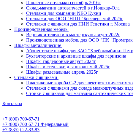
Паллетные стеллажи сентябрь 2016г
Склад-магазин автозапчастей в г.Йошкар-Ола
Стеллажи для компании NEO Кухни
Стеллажи для ООО "НПП "Бреслер" май 2025г
Стеллажи с ящиками для НИИ Генетики г. Москва
Производственная мебель
Верстак и тележки в мастерскую август 2022г
Производственная мебель для ООО "ПК "Промтрак
Шкафы металлические
Абонентские шкафы для ЗАО "Хлебокомбинат Пет
Бухгалтерские и архивные шкафы для гарнизона
Шкафы гардеробные август 2024г
Шкафы и стеллажи для школы май 2025г
Шкафы раздевальные апрель 2025г
Стеллажи с ящиками
Пластиковые короба С-2 для электротехнических т
Стеллажи с ящиками для склада мелкоштучных изд
Стойки с ящиками для магазина сантехнических тов
Контакты
+7 (800) 700-67-71
+7 (800) 700-67-71
Федеральный
+7 (8352) 22-83-83