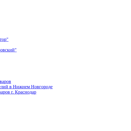
тор"
ровский"
оваров
елий в Нижнем Новгороде
аров г. Краснодар