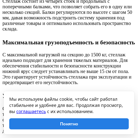
Стеллаж состоит из четырех стоек и продольных с
поперечными балками, что позволяет собрать его в одну или
несколько секций. Балки регулируются по высоте с шагом 50
мм, давая возможность подстроить систему хранения под
различные товары и оптимально использовать пространство
склада.
Максимальная грузоподъемность и безопасность
С максимальной нагрузкой на секцию до 1500 кг, стеллаж
идеально подходит для хранения тяжелых материалов. Для
обеспечения стабильности и безопасности конструкции
нижний ярус следует устанавливать не выше 15 см от пола.
Это гарантирует устойчивость стеллажа при эксплуатации и
предотвращает его неустойчивость.
Удобство сборки и транспортировки
Мы используем файлы cookie, чтобы сайт работал
стабильнее и удобнее для вас. Продолжая просмотр,
Стеллаж поставляется в разобранном виде, что упрощает
вы
соглашаетесь
с их использованием.
транспортировку и сборку. Это решение подходит для
складов, где важна скорость установки и удобство
Понятно
транспортировки, при этом стеллаж отлично использует
доступное пространство.