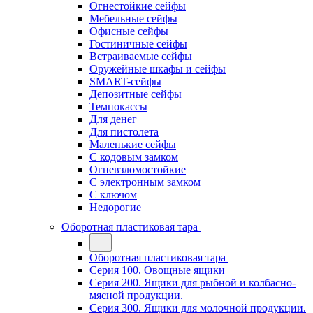
Огнестойкие сейфы
Мебельные сейфы
Офисные сейфы
Гостиничные сейфы
Встраиваемые сейфы
Оружейные шкафы и сейфы
SMART-сейфы
Депозитные сейфы
Темпокассы
Для денег
Для пистолета
Маленькие сейфы
С кодовым замком
Огневзломостойкие
С электронным замком
С ключом
Недорогие
Оборотная пластиковая тара
Оборотная пластиковая тара
Серия 100. Овощные ящики
Серия 200. Ящики для рыбной и колбасно-
мясной продукции.
Серия 300. Ящики для молочной продукции.