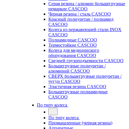
Серая резина / алюмин большегрузные
немаркие CASCOO
Черная резина / сталь CASCOO
Красный полиуретан / полиамид
CASCOO
Колеса из нержавеющей стали INOX
CASCOO
Полиамидные CASCOO
Термостойкие CASCOO
Колеса для медицинского
оборудования CASCOO
Средней грузоподъемности CASCOO
Большегрузные полиуретан /
алюминий CASCOO
СВЕРХ большегрузные полиуретан /
чугун CASCOO
Эластичная резина CASCOO
Большегрузные полиамидные
CASCOO
По типу колеса
По типу колеса
Промышленные (черная резина)
Аппаратные