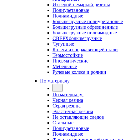
Из серой немаркой резины
Полиуретановые
Полиамидные
Большегрузные полиуретановые
Большегрузные обрезиненные
Большегрузные полиамидные
СВЕРХбольшегрузные
Чугунные
Колеса из нержавеющей стали
Термостойкие
Пневматические
Мебельные
Рулевые колеса и ролики
По материалу
По материалу
Черная резина
Серая резина
Эластичная резина
Не оставляющие следов
Стальные
Полиуретановые
Полиамидные
Фенольные термостойкие колеса