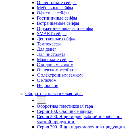
Огнестойкие сейфы
Мебельные сейфы
Офисные сейфы
Гостиничные сейфы
Встраиваемые сейфы
Оружейные шкафы и сейфы
SMART-сейфы
Депозитные сейфы
Темпокассы
Для денег
Для пистолета
Маленькие сейфы
С кодовым замком
Огневзломостойкие
С электронным замком
С ключом
Недорогие
Оборотная пластиковая тара
Оборотная пластиковая тара
Серия 100. Овощные ящики
Серия 200. Ящики для рыбной и колбасно-
мясной продукции.
Серия 300. Ящики для молочной продукции.