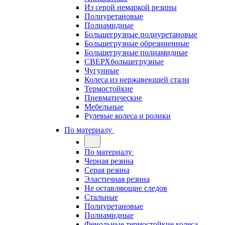
Из серой немаркой резины
Полиуретановые
Полиамидные
Большегрузные полиуретановые
Большегрузные обрезиненные
Большегрузные полиамидные
СВЕРХбольшегрузные
Чугунные
Колеса из нержавеющей стали
Термостойкие
Пневматические
Мебельные
Рулевые колеса и ролики
По материалу
По материалу
Черная резина
Серая резина
Эластичная резина
Не оставляющие следов
Стальные
Полиуретановые
Полиамидные
Фенольные термостойкие колеса