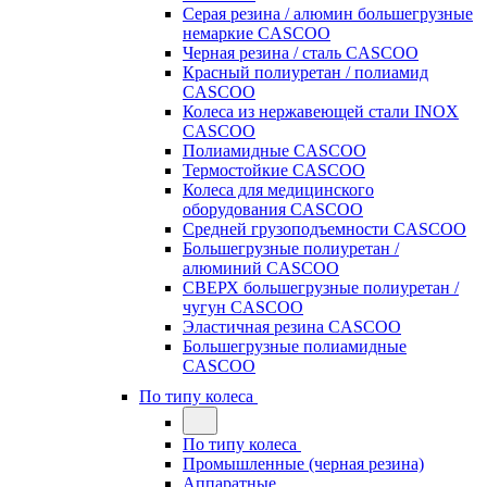
Серая резина / алюмин большегрузные
немаркие CASCOO
Черная резина / сталь CASCOO
Красный полиуретан / полиамид
CASCOO
Колеса из нержавеющей стали INOX
CASCOO
Полиамидные CASCOO
Термостойкие CASCOO
Колеса для медицинского
оборудования CASCOO
Средней грузоподъемности CASCOO
Большегрузные полиуретан /
алюминий CASCOO
СВЕРХ большегрузные полиуретан /
чугун CASCOO
Эластичная резина CASCOO
Большегрузные полиамидные
CASCOO
По типу колеса
По типу колеса
Промышленные (черная резина)
Аппаратные