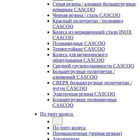
Серая резина / алюмин большегрузные
немаркие CASCOO
Черная резина / сталь CASCOO
Красный полиуретан / полиамид
CASCOO
Колеса из нержавеющей стали INOX
CASCOO
Полиамидные CASCOO
Термостойкие CASCOO
Колеса для медицинского
оборудования CASCOO
Средней грузоподъемности CASCOO
Большегрузные полиуретан /
алюминий CASCOO
СВЕРХ большегрузные полиуретан /
чугун CASCOO
Эластичная резина CASCOO
Большегрузные полиамидные
CASCOO
По типу колеса
По типу колеса
Промышленные (черная резина)
Аппаратные