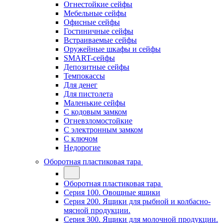
Огнестойкие сейфы
Мебельные сейфы
Офисные сейфы
Гостиничные сейфы
Встраиваемые сейфы
Оружейные шкафы и сейфы
SMART-сейфы
Депозитные сейфы
Темпокассы
Для денег
Для пистолета
Маленькие сейфы
С кодовым замком
Огневзломостойкие
С электронным замком
С ключом
Недорогие
Оборотная пластиковая тара
Оборотная пластиковая тара
Серия 100. Овощные ящики
Серия 200. Ящики для рыбной и колбасно-
мясной продукции.
Серия 300. Ящики для молочной продукции.