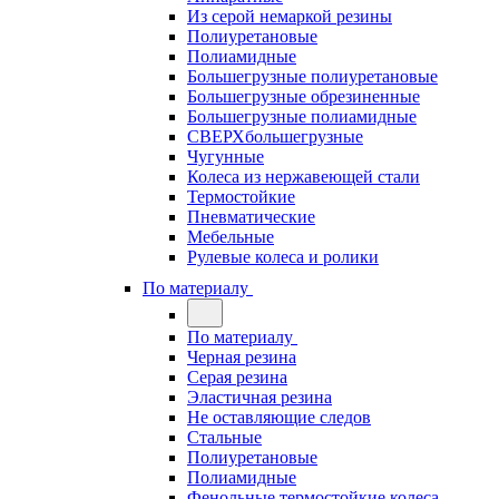
Из серой немаркой резины
Полиуретановые
Полиамидные
Большегрузные полиуретановые
Большегрузные обрезиненные
Большегрузные полиамидные
СВЕРХбольшегрузные
Чугунные
Колеса из нержавеющей стали
Термостойкие
Пневматические
Мебельные
Рулевые колеса и ролики
По материалу
По материалу
Черная резина
Серая резина
Эластичная резина
Не оставляющие следов
Стальные
Полиуретановые
Полиамидные
Фенольные термостойкие колеса