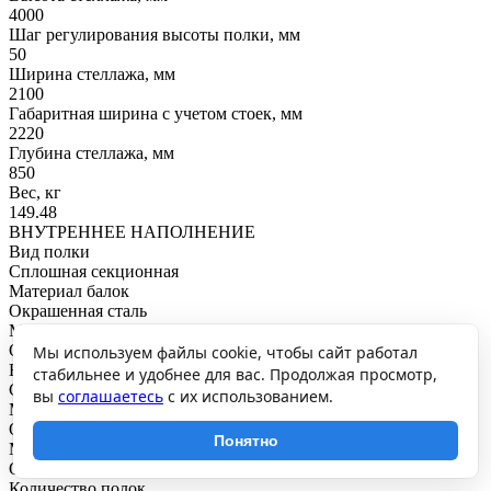
4000
Шаг регулирования высоты полки, мм
50
Ширина стеллажа, мм
2100
Габаритная ширина с учетом стоек, мм
2220
Глубина стеллажа, мм
850
Вес, кг
149.48
ВНУТРЕННЕЕ НАПОЛНЕНИЕ
Вид полки
Сплошная секционная
Материал балок
Окрашенная сталь
Материал полки
Оцинкованная сталь
Мы используем файлы cookie, чтобы сайт работал
Настил
стабильнее и удобнее для вас. Продолжая просмотр,
С настилом
вы
соглашаетесь
с их использованием.
Материал настила полок
Оцинкованная сталь
Понятно
Материал стоек
Оцинкованная сталь
Количество полок