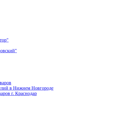
тор"
ровский"
оваров
елий в Нижнем Новгороде
аров г. Краснодар