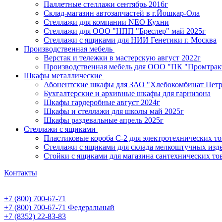
Паллетные стеллажи сентябрь 2016г
Склад-магазин автозапчастей в г.Йошкар-Ола
Стеллажи для компании NEO Кухни
Стеллажи для ООО "НПП "Бреслер" май 2025г
Стеллажи с ящиками для НИИ Генетики г. Москва
Производственная мебель
Верстак и тележки в мастерскую август 2022г
Производственная мебель для ООО "ПК "Промтрак
Шкафы металлические
Абонентские шкафы для ЗАО "Хлебокомбинат Пет
Бухгалтерские и архивные шкафы для гарнизона
Шкафы гардеробные август 2024г
Шкафы и стеллажи для школы май 2025г
Шкафы раздевальные апрель 2025г
Стеллажи с ящиками
Пластиковые короба С-2 для электротехнических т
Стеллажи с ящиками для склада мелкоштучных изд
Стойки с ящиками для магазина сантехнических тов
Контакты
+7 (800) 700-67-71
+7 (800) 700-67-71
Федеральный
+7 (8352) 22-83-83