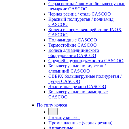
Серая резина / алюмин большегрузные
немаркие CASCOO
Черная резина / сталь CASCOO
Красный полиуретан / полиамид
CASCOO
Колеса из нержавеющей стали INOX
CASCOO
Полиамидные CASCOO
Термостойкие CASCOO
Колеса для медицинского
оборудования CASCOO
Средней грузоподъемности CASCOO
Большегрузные полиуретан /
алюминий CASCOO
СВЕРХ большегрузные полиуретан /
чугун CASCOO
Эластичная резина CASCOO
Большегрузные полиамидные
CASCOO
По типу колеса
По типу колеса
Промышленные (черная резина)
Аппаратные