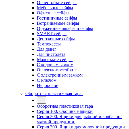
Огнестойкие сейфы
Мебельные сейфы
Офисные сейфы
Гостиничные сейфы
Встраиваемые сейфы
Оружейные шкафы и сейфы
SMART-сейфы
Депозитные сейфы
Темпокассы
Для денег
Для пистолета
Маленькие сейфы
С кодовым замком
Огневзломостойкие
С электронным замком
С ключом
Недорогие
Оборотная пластиковая тара
Оборотная пластиковая тара
Серия 100. Овощные ящики
Серия 200. Ящики для рыбной и колбасно-
мясной продукции.
Серия 300. Ящики для молочной продукции.