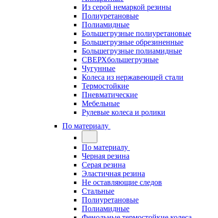
Из серой немаркой резины
Полиуретановые
Полиамидные
Большегрузные полиуретановые
Большегрузные обрезиненные
Большегрузные полиамидные
СВЕРХбольшегрузные
Чугунные
Колеса из нержавеющей стали
Термостойкие
Пневматические
Мебельные
Рулевые колеса и ролики
По материалу
По материалу
Черная резина
Серая резина
Эластичная резина
Не оставляющие следов
Стальные
Полиуретановые
Полиамидные
Фенольные термостойкие колеса