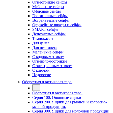
Огнестойкие сейфы
Мебельные сейфы
Офисные сейфы
Гостиничные сейфы
Встраиваемые сейфы
Оружейные шкафы и сейфы
SMART-сейфы
Депозитные сейфы
Темпокассы
Для денег
Для пистолета
Маленькие сейфы
С кодовым замком
Огневзломостойкие
С электронным замком
С ключом
Недорогие
Оборотная пластиковая тара
Оборотная пластиковая тара
Серия 100. Овощные ящики
Серия 200. Ящики для рыбной и колбасно-
мясной продукции.
Серия 300. Ящики для молочной продукции.