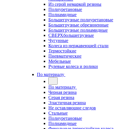
Из серой немаркой резины
Полиуретановые
Полиамидные
Большегрузные полиуретановые
Большегрузные обрезиненные
Большегрузные полиамидные
СВЕРХбольшегрузные
Чугунные
Колеса из нержавеющей стали
Термостойкие
Пневматические
Мебельные
Рулевые колеса и ролики
По материалу
По материалу
Черная резина
Серая резина
Эластичная резина
Не оставляющие следов
Стальные
Полиуретановые
Полиамидные
Фенольные термостойкие колеса