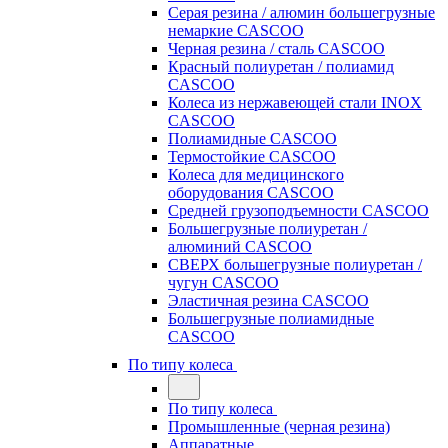
Серая резина / алюмин большегрузные
немаркие CASCOO
Черная резина / сталь CASCOO
Красный полиуретан / полиамид
CASCOO
Колеса из нержавеющей стали INOX
CASCOO
Полиамидные CASCOO
Термостойкие CASCOO
Колеса для медицинского
оборудования CASCOO
Средней грузоподъемности CASCOO
Большегрузные полиуретан /
алюминий CASCOO
СВЕРХ большегрузные полиуретан /
чугун CASCOO
Эластичная резина CASCOO
Большегрузные полиамидные
CASCOO
По типу колеса
По типу колеса
Промышленные (черная резина)
Аппаратные