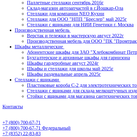
Паллетные стеллажи сентябрь 2016г
Склад-магазин автозапчастей в г.Йошкар-Ола
Стеллажи для компании NEO Кухни
Стеллажи для ООО "НПП "Бреслер" май 2025г
Стеллажи с ящиками для НИИ Генетики г. Москва
Производственная мебель
Верстак и тележки в мастерскую август 2022г
Производственная мебель для ООО "ПК "Промтрак
Шкафы металлические
Абонентские шкафы для ЗАО "Хлебокомбинат Пет
Бухгалтерские и архивные шкафы для гарнизона
Шкафы гардеробные август 2024г
Шкафы и стеллажи для школы май 2025г
Шкафы раздевальные апрель 2025г
Стеллажи с ящиками
Пластиковые короба С-2 для электротехнических т
Стеллажи с ящиками для склада мелкоштучных изд
Стойки с ящиками для магазина сантехнических тов
Контакты
+7 (800) 700-67-71
+7 (800) 700-67-71
Федеральный
+7 (8352) 22-83-83