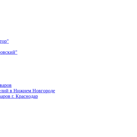
тор"
ровский"
оваров
елий в Нижнем Новгороде
аров г. Краснодар