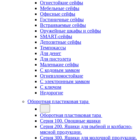
Огнестойкие сейфы
Мебельные сейфы
Офисные сейфы
Гостиничные сейфы
Встраиваемые сейфы
Оружейные шкафы и сейфы
SMART-сейфы
Депозитные сейфы
Темпокассы
Для денег
Для пистолета
Маленькие сейфы
С кодовым замком
Огневзломостойкие
С электронным замком
С ключом
Недорогие
Оборотная пластиковая тара
Оборотная пластиковая тара
Серия 100. Овощные ящики
Серия 200. Ящики для рыбной и колбасно-
мясной продукции.
Серия 300. Ящики для молочной продукции.