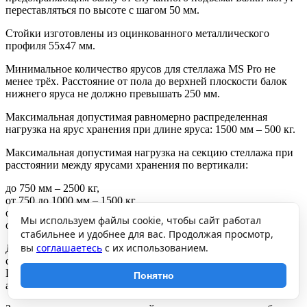
переставляться по высоте с шагом 50 мм.
Стойки изготовлены из оцинкованного металлического
профиля 55х47 мм.
Минимальное количество ярусов для стеллажа MS Pro не
менее трёх. Расстояние от пола до верхней плоскости балок
нижнего яруса не должно превышать 250 мм.
Максимальная допустимая равномерно распределенная
нагрузка на ярус хранения при длине яруса: 1500 мм – 500 кг.
Максимальная допустимая нагрузка на секцию стеллажа при
расстоянии между ярусами хранения по вертикали:
до 750 мм – 2500 кг,
от 750 до 1000 мм – 1500 кг,
от 1000 до 1250 мм – 1050 кг,
Мы используем файлы cookie, чтобы сайт работал
от 1250 до 2000 мм – 500 кг.
стабильнее и удобнее для вас. Продолжая просмотр,
вы
соглашаетесь
с их использованием.
Допускается собирать стеллажи в линию с общей средней
стойкой. Грузоподъемность стеллажей при этом не снижается.
При эксплуатации стеллажей закрепление рам стеллажей
Понятно
анкерными болтами обязательно.