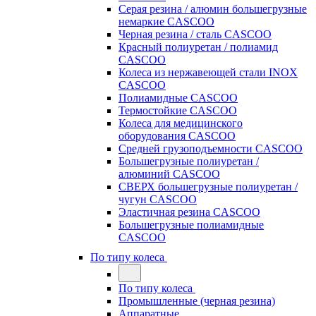
Серая резина / алюмин большегрузные
немаркие CASCOO
Черная резина / сталь CASCOO
Красный полиуретан / полиамид
CASCOO
Колеса из нержавеющей стали INOX
CASCOO
Полиамидные CASCOO
Термостойкие CASCOO
Колеса для медицинского
оборудования CASCOO
Средней грузоподъемности CASCOO
Большегрузные полиуретан /
алюминий CASCOO
СВЕРХ большегрузные полиуретан /
чугун CASCOO
Эластичная резина CASCOO
Большегрузные полиамидные
CASCOO
По типу колеса
По типу колеса
Промышленные (черная резина)
Аппаратные