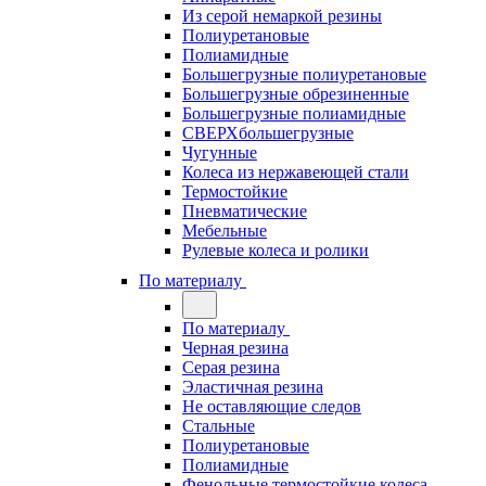
Из серой немаркой резины
Полиуретановые
Полиамидные
Большегрузные полиуретановые
Большегрузные обрезиненные
Большегрузные полиамидные
СВЕРХбольшегрузные
Чугунные
Колеса из нержавеющей стали
Термостойкие
Пневматические
Мебельные
Рулевые колеса и ролики
По материалу
По материалу
Черная резина
Серая резина
Эластичная резина
Не оставляющие следов
Стальные
Полиуретановые
Полиамидные
Фенольные термостойкие колеса