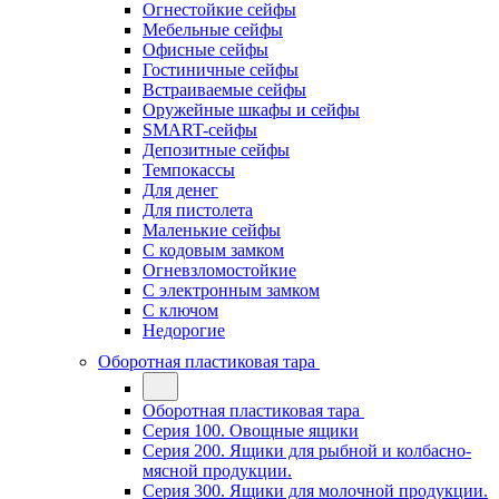
Огнестойкие сейфы
Мебельные сейфы
Офисные сейфы
Гостиничные сейфы
Встраиваемые сейфы
Оружейные шкафы и сейфы
SMART-сейфы
Депозитные сейфы
Темпокассы
Для денег
Для пистолета
Маленькие сейфы
С кодовым замком
Огневзломостойкие
С электронным замком
С ключом
Недорогие
Оборотная пластиковая тара
Оборотная пластиковая тара
Серия 100. Овощные ящики
Серия 200. Ящики для рыбной и колбасно-
мясной продукции.
Серия 300. Ящики для молочной продукции.