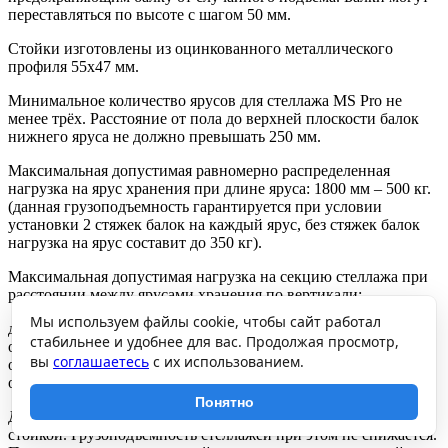
переставляться по высоте с шагом 50 мм.
Стойки изготовлены из оцинкованного металлического
профиля 55х47 мм.
Минимальное количество ярусов для стеллажа MS Pro не
менее трёх. Расстояние от пола до верхней плоскости балок
нижнего яруса не должно превышать 250 мм.
Максимальная допустимая равномерно распределенная
нагрузка на ярус хранения при длине яруса: 1800 мм – 500 кг.
(данная грузоподъемность гарантируется при условии
установки 2 стяжек балок на каждый ярус, без стяжек балок
нагрузка на ярус составит до 350 кг).
Максимальная допустимая нагрузка на секцию стеллажа при
расстоянии между ярусами хранения по вертикали:
Мы используем файлы cookie, чтобы сайт работал
до 750 мм – 2500 кг,
стабильнее и удобнее для вас. Продолжая просмотр,
от 750 до 1000 мм – 1500 кг,
вы
соглашаетесь
с их использованием.
от 1000 до 1250 мм – 1050 кг,
от 1250 до 2000 мм – 500 кг.
Понятно
Допускается собирать стеллажи в линию с общей средней
стойкой. Грузоподъемность стеллажей при этом не снижается.