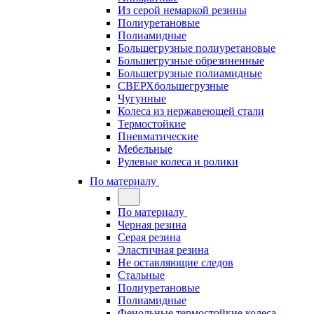
Из серой немаркой резины
Полиуретановые
Полиамидные
Большегрузные полиуретановые
Большегрузные обрезиненные
Большегрузные полиамидные
СВЕРХбольшегрузные
Чугунные
Колеса из нержавеющей стали
Термостойкие
Пневматические
Мебельные
Рулевые колеса и ролики
По материалу
По материалу
Черная резина
Серая резина
Эластичная резина
Не оставляющие следов
Стальные
Полиуретановые
Полиамидные
Фенольные термостойкие колеса