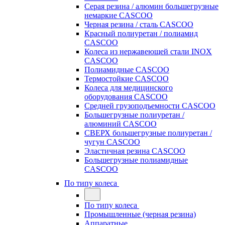
Серая резина / алюмин большегрузные
немаркие CASCOO
Черная резина / сталь CASCOO
Красный полиуретан / полиамид
CASCOO
Колеса из нержавеющей стали INOX
CASCOO
Полиамидные CASCOO
Термостойкие CASCOO
Колеса для медицинского
оборудования CASCOO
Средней грузоподъемности CASCOO
Большегрузные полиуретан /
алюминий CASCOO
СВЕРХ большегрузные полиуретан /
чугун CASCOO
Эластичная резина CASCOO
Большегрузные полиамидные
CASCOO
По типу колеса
По типу колеса
Промышленные (черная резина)
Аппаратные