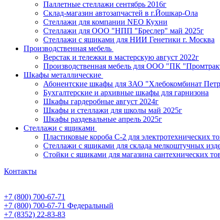
Паллетные стеллажи сентябрь 2016г
Склад-магазин автозапчастей в г.Йошкар-Ола
Стеллажи для компании NEO Кухни
Стеллажи для ООО "НПП "Бреслер" май 2025г
Стеллажи с ящиками для НИИ Генетики г. Москва
Производственная мебель
Верстак и тележки в мастерскую август 2022г
Производственная мебель для ООО "ПК "Промтрак
Шкафы металлические
Абонентские шкафы для ЗАО "Хлебокомбинат Пет
Бухгалтерские и архивные шкафы для гарнизона
Шкафы гардеробные август 2024г
Шкафы и стеллажи для школы май 2025г
Шкафы раздевальные апрель 2025г
Стеллажи с ящиками
Пластиковые короба С-2 для электротехнических т
Стеллажи с ящиками для склада мелкоштучных изд
Стойки с ящиками для магазина сантехнических тов
Контакты
+7 (800) 700-67-71
+7 (800) 700-67-71
Федеральный
+7 (8352) 22-83-83