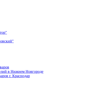
тор"
ровский"
оваров
елий в Нижнем Новгороде
аров г. Краснодар