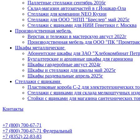
Паллетные стеллажи сентябрь 2016г
Склад-магазин автозапчастей в г.Йошкар-Ола
Стеллажи для компании NEO Кухни
Стеллажи для ООО "НПП "Бреслер" май 2025г
Стеллажи с ящиками для НИИ Генетики г. Москва
Производственная мебель
Верстак и тележки в мастерскую август 2022г
Производственная мебель для ООО "ПК "Промтрак
Шкафы металлические
Абонентские шкафы для ЗАО "Хлебокомбинат Пет
Бухгалтерские и архивные шкафы для гарнизона
Шкафы гардеробные август 2024г
Шкафы и стеллажи для школы май 2025г
Шкафы раздевальные апрель 2025г
Стеллажи с ящиками
Пластиковые короба С-2 для электротехнических т
Стеллажи с ящиками для склада мелкоштучных изд
Стойки с ящиками для магазина сантехнических тов
Контакты
+7 (800) 700-67-71
+7 (800) 700-67-71
Федеральный
+7 (8352) 22-83-83