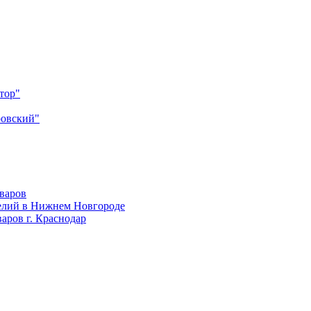
тор"
ровский"
оваров
елий в Нижнем Новгороде
аров г. Краснодар