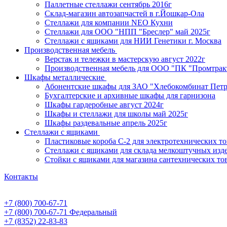
Паллетные стеллажи сентябрь 2016г
Склад-магазин автозапчастей в г.Йошкар-Ола
Стеллажи для компании NEO Кухни
Стеллажи для ООО "НПП "Бреслер" май 2025г
Стеллажи с ящиками для НИИ Генетики г. Москва
Производственная мебель
Верстак и тележки в мастерскую август 2022г
Производственная мебель для ООО "ПК "Промтрак
Шкафы металлические
Абонентские шкафы для ЗАО "Хлебокомбинат Пет
Бухгалтерские и архивные шкафы для гарнизона
Шкафы гардеробные август 2024г
Шкафы и стеллажи для школы май 2025г
Шкафы раздевальные апрель 2025г
Стеллажи с ящиками
Пластиковые короба С-2 для электротехнических т
Стеллажи с ящиками для склада мелкоштучных изд
Стойки с ящиками для магазина сантехнических тов
Контакты
+7 (800) 700-67-71
+7 (800) 700-67-71
Федеральный
+7 (8352) 22-83-83