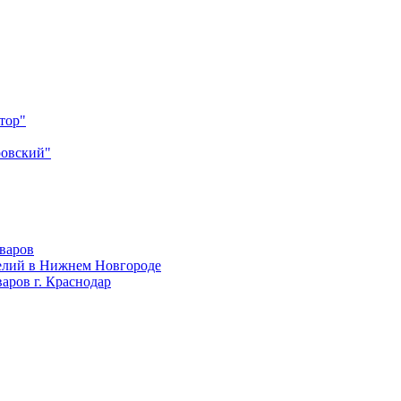
тор"
ровский"
оваров
елий в Нижнем Новгороде
аров г. Краснодар