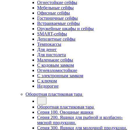
Огнестойкие сейфы
Мебельные сейфы
Офисные сейфы
Гостиничные сейфы
Встраиваемые сейфы
Оружейные шкафы и сейфы
SMART-сейфы
Депозитные сейфы
Темпокассы
Для денег
Для пистолета
Маленькие сейфы
С кодовым замком
Огневзломостойкие
С электронным замком
С ключом
Недорогие
Оборотная пластиковая тара
Оборотная пластиковая тара
Серия 100. Овощные ящики
Серия 200. Ящики для рыбной и колбасно-
мясной продукции.
Серия 300. Ящики для молочной продукции.