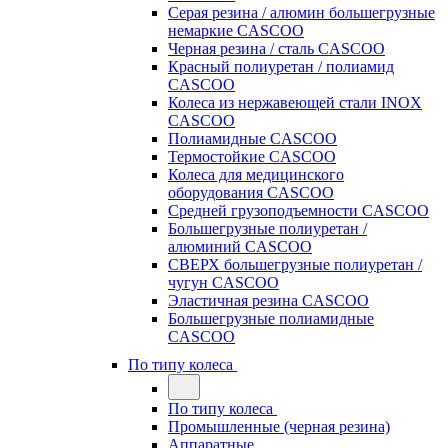
Серая резина / алюмин большегрузные
немаркие CASCOO
Черная резина / сталь CASCOO
Красный полиуретан / полиамид
CASCOO
Колеса из нержавеющей стали INOX
CASCOO
Полиамидные CASCOO
Термостойкие CASCOO
Колеса для медицинского
оборудования CASCOO
Средней грузоподъемности CASCOO
Большегрузные полиуретан /
алюминий CASCOO
СВЕРХ большегрузные полиуретан /
чугун CASCOO
Эластичная резина CASCOO
Большегрузные полиамидные
CASCOO
По типу колеса
По типу колеса
Промышленные (черная резина)
Аппаратные