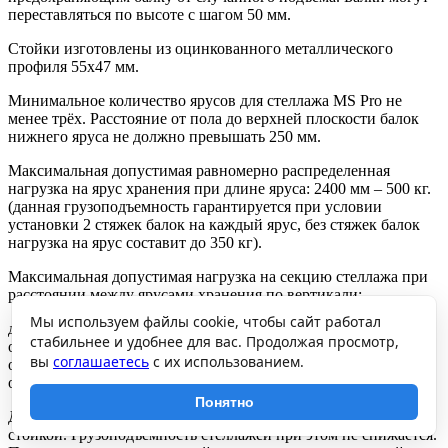
переставляться по высоте с шагом 50 мм.
Стойки изготовлены из оцинкованного металлического
профиля 55х47 мм.
Минимальное количество ярусов для стеллажа MS Pro не
менее трёх. Расстояние от пола до верхней плоскости балок
нижнего яруса не должно превышать 250 мм.
Максимальная допустимая равномерно распределенная
нагрузка на ярус хранения при длине яруса: 2400 мм – 500 кг.
(данная грузоподъемность гарантируется при условии
установки 2 стяжек балок на каждый ярус, без стяжек балок
нагрузка на ярус составит до 350 кг).
Максимальная допустимая нагрузка на секцию стеллажа при
расстоянии между ярусами хранения по вертикали:
Мы используем файлы cookie, чтобы сайт работал
до 750 мм – 2500 кг,
стабильнее и удобнее для вас. Продолжая просмотр,
от 750 до 1000 мм – 1500 кг,
вы
соглашаетесь
с их использованием.
от 1000 до 1250 мм – 1050 кг,
от 1250 до 2000 мм – 500 кг.
Понятно
Допускается собирать стеллажи в линию с общей средней
стойкой. Грузоподъемность стеллажей при этом не снижается.