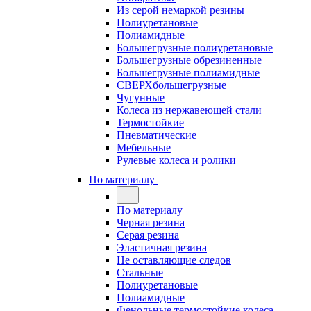
Из серой немаркой резины
Полиуретановые
Полиамидные
Большегрузные полиуретановые
Большегрузные обрезиненные
Большегрузные полиамидные
СВЕРХбольшегрузные
Чугунные
Колеса из нержавеющей стали
Термостойкие
Пневматические
Мебельные
Рулевые колеса и ролики
По материалу
По материалу
Черная резина
Серая резина
Эластичная резина
Не оставляющие следов
Стальные
Полиуретановые
Полиамидные
Фенольные термостойкие колеса