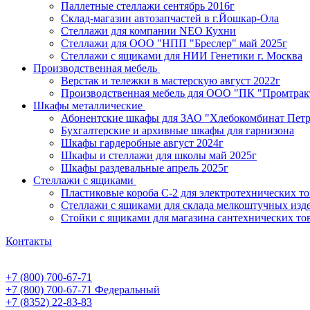
Паллетные стеллажи сентябрь 2016г
Склад-магазин автозапчастей в г.Йошкар-Ола
Стеллажи для компании NEO Кухни
Стеллажи для ООО "НПП "Бреслер" май 2025г
Стеллажи с ящиками для НИИ Генетики г. Москва
Производственная мебель
Верстак и тележки в мастерскую август 2022г
Производственная мебель для ООО "ПК "Промтрак
Шкафы металлические
Абонентские шкафы для ЗАО "Хлебокомбинат Пет
Бухгалтерские и архивные шкафы для гарнизона
Шкафы гардеробные август 2024г
Шкафы и стеллажи для школы май 2025г
Шкафы раздевальные апрель 2025г
Стеллажи с ящиками
Пластиковые короба С-2 для электротехнических т
Стеллажи с ящиками для склада мелкоштучных изд
Стойки с ящиками для магазина сантехнических тов
Контакты
+7 (800) 700-67-71
+7 (800) 700-67-71
Федеральный
+7 (8352) 22-83-83