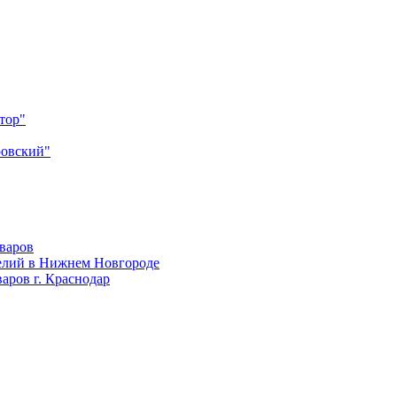
тор"
ровский"
оваров
елий в Нижнем Новгороде
аров г. Краснодар