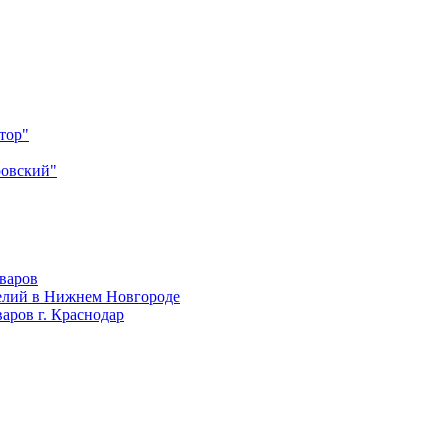
тор"
ровский"
оваров
елий в Нижнем Новгороде
аров г. Краснодар