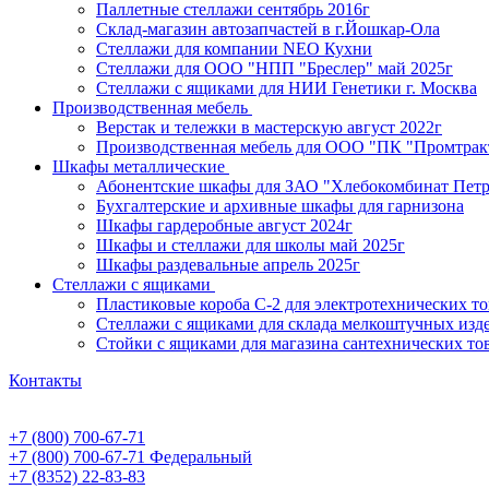
Паллетные стеллажи сентябрь 2016г
Склад-магазин автозапчастей в г.Йошкар-Ола
Стеллажи для компании NEO Кухни
Стеллажи для ООО "НПП "Бреслер" май 2025г
Стеллажи с ящиками для НИИ Генетики г. Москва
Производственная мебель
Верстак и тележки в мастерскую август 2022г
Производственная мебель для ООО "ПК "Промтрак
Шкафы металлические
Абонентские шкафы для ЗАО "Хлебокомбинат Пет
Бухгалтерские и архивные шкафы для гарнизона
Шкафы гардеробные август 2024г
Шкафы и стеллажи для школы май 2025г
Шкафы раздевальные апрель 2025г
Стеллажи с ящиками
Пластиковые короба С-2 для электротехнических т
Стеллажи с ящиками для склада мелкоштучных изд
Стойки с ящиками для магазина сантехнических тов
Контакты
+7 (800) 700-67-71
+7 (800) 700-67-71
Федеральный
+7 (8352) 22-83-83