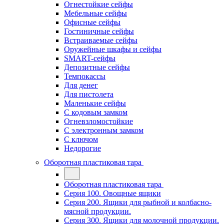
Огнестойкие сейфы
Мебельные сейфы
Офисные сейфы
Гостиничные сейфы
Встраиваемые сейфы
Оружейные шкафы и сейфы
SMART-сейфы
Депозитные сейфы
Темпокассы
Для денег
Для пистолета
Маленькие сейфы
С кодовым замком
Огневзломостойкие
С электронным замком
С ключом
Недорогие
Оборотная пластиковая тара
Оборотная пластиковая тара
Серия 100. Овощные ящики
Серия 200. Ящики для рыбной и колбасно-
мясной продукции.
Серия 300. Ящики для молочной продукции.