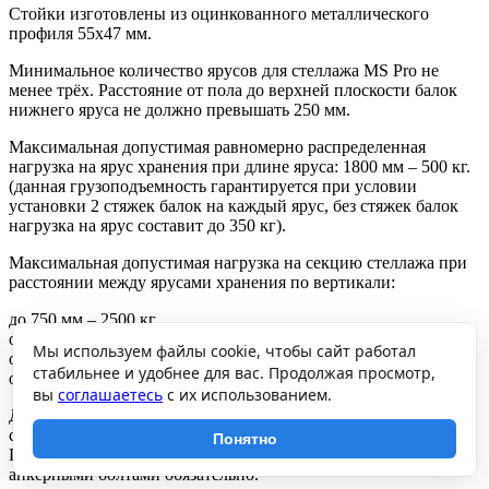
Стойки изготовлены из оцинкованного металлического
профиля 55х47 мм.
Минимальное количество ярусов для стеллажа MS Pro не
менее трёх. Расстояние от пола до верхней плоскости балок
нижнего яруса не должно превышать 250 мм.
Максимальная допустимая равномерно распределенная
нагрузка на ярус хранения при длине яруса: 1800 мм – 500 кг.
(данная грузоподъемность гарантируется при условии
установки 2 стяжек балок на каждый ярус, без стяжек балок
нагрузка на ярус составит до 350 кг).
Максимальная допустимая нагрузка на секцию стеллажа при
расстоянии между ярусами хранения по вертикали:
до 750 мм – 2500 кг,
от 750 до 1000 мм – 1500 кг,
Мы используем файлы cookie, чтобы сайт работал
от 1000 до 1250 мм – 1050 кг,
стабильнее и удобнее для вас. Продолжая просмотр,
от 1250 до 2000 мм – 500 кг.
вы
соглашаетесь
с их использованием.
Допускается собирать стеллажи в линию с общей средней
стойкой. Грузоподъемность стеллажей при этом не снижается.
Понятно
При эксплуатации стеллажей закрепление рам стеллажей
анкерными болтами обязательно.