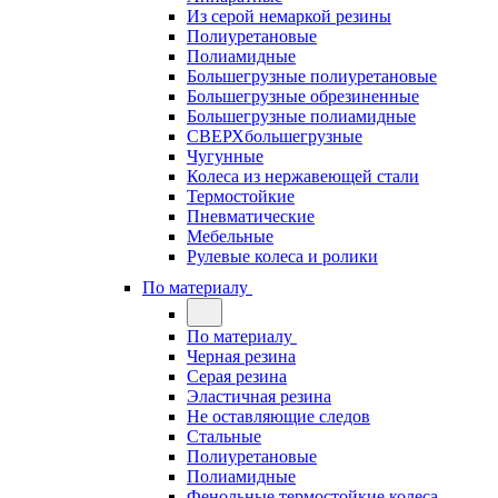
Из серой немаркой резины
Полиуретановые
Полиамидные
Большегрузные полиуретановые
Большегрузные обрезиненные
Большегрузные полиамидные
СВЕРХбольшегрузные
Чугунные
Колеса из нержавеющей стали
Термостойкие
Пневматические
Мебельные
Рулевые колеса и ролики
По материалу
По материалу
Черная резина
Серая резина
Эластичная резина
Не оставляющие следов
Стальные
Полиуретановые
Полиамидные
Фенольные термостойкие колеса