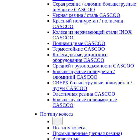
Серая резина / алюмин большегрузные
немаркие CASCOO
Черная резина / сталь CASCOO
Красный полиуретан / полиамид
CASCOO
Колеса из нержавеющей стали INOX
CASCOO
Полиамидные CASCOO
Термостойкие CASCOO
Колеса для медицинского
оборудования CASCOO
Средней грузоподъемности CASCOO
Большегрузные полиуретан /
алюминий CASCOO
СВЕРХ большегрузные полиуретан /
чугун CASCOO
Эластичная резина CASCOO
Большегрузные полиамидные
CASCOO
По типу колеса
По типу колеса
Промышленные (черная резина)
Аппаратные