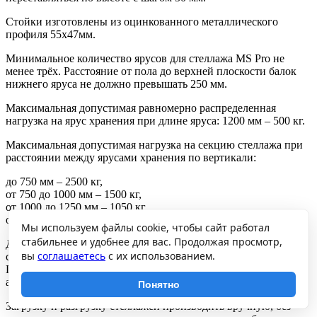
Стойки изготовлены из оцинкованного металлического
профиля 55х47мм.
Минимальное количество ярусов для стеллажа MS Pro не
менее трёх. Расстояние от пола до верхней плоскости балок
нижнего яруса не должно превышать 250 мм.
Максимальная допустимая равномерно распределенная
нагрузка на ярус хранения при длине яруса: 1200 мм – 500 кг.
Максимальная допустимая нагрузка на секцию стеллажа при
расстоянии между ярусами хранения по вертикали:
до 750 мм – 2500 кг,
от 750 до 1000 мм – 1500 кг,
от 1000 до 1250 мм – 1050 кг,
от 1250 до 2000 мм – 500 кг.
Мы используем файлы cookie, чтобы сайт работал
стабильнее и удобнее для вас. Продолжая просмотр,
Допускается собирать стеллажи в линию с общей средней
вы
соглашаетесь
с их использованием.
стойкой. Грузоподъемность стеллажей при этом не снижается.
При эксплуатации стеллажей закрепление рам стеллажей
анкерными болтами обязательно.
Понятно
Загрузку и разгрузку стеллажей производить вручную, без