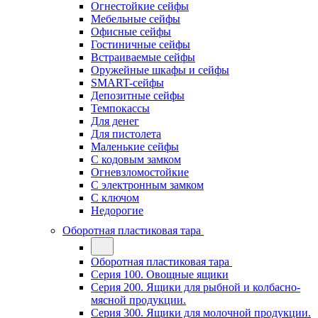
Огнестойкие сейфы
Мебельные сейфы
Офисные сейфы
Гостиничные сейфы
Встраиваемые сейфы
Оружейные шкафы и сейфы
SMART-сейфы
Депозитные сейфы
Темпокассы
Для денег
Для пистолета
Маленькие сейфы
С кодовым замком
Огневзломостойкие
С электронным замком
С ключом
Недорогие
Оборотная пластиковая тара
Оборотная пластиковая тара
Серия 100. Овощные ящики
Серия 200. Ящики для рыбной и колбасно-
мясной продукции.
Серия 300. Ящики для молочной продукции.