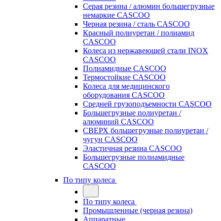
Серая резина / алюмин большегрузные
немаркие CASCOO
Черная резина / сталь CASCOO
Красный полиуретан / полиамид
CASCOO
Колеса из нержавеющей стали INOX
CASCOO
Полиамидные CASCOO
Термостойкие CASCOO
Колеса для медицинского
оборудования CASCOO
Средней грузоподъемности CASCOO
Большегрузные полиуретан /
алюминий CASCOO
СВЕРХ большегрузные полиуретан /
чугун CASCOO
Эластичная резина CASCOO
Большегрузные полиамидные
CASCOO
По типу колеса
По типу колеса
Промышленные (черная резина)
Аппаратные