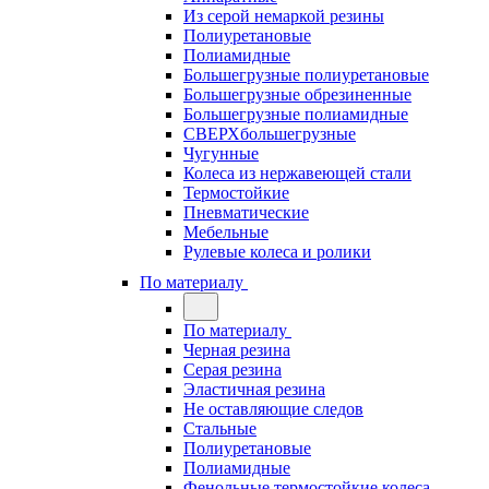
Из серой немаркой резины
Полиуретановые
Полиамидные
Большегрузные полиуретановые
Большегрузные обрезиненные
Большегрузные полиамидные
СВЕРХбольшегрузные
Чугунные
Колеса из нержавеющей стали
Термостойкие
Пневматические
Мебельные
Рулевые колеса и ролики
По материалу
По материалу
Черная резина
Серая резина
Эластичная резина
Не оставляющие следов
Стальные
Полиуретановые
Полиамидные
Фенольные термостойкие колеса