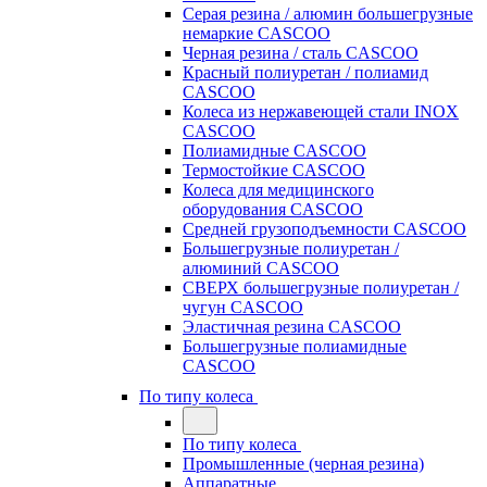
Серая резина / алюмин большегрузные
немаркие CASCOO
Черная резина / сталь CASCOO
Красный полиуретан / полиамид
CASCOO
Колеса из нержавеющей стали INOX
CASCOO
Полиамидные CASCOO
Термостойкие CASCOO
Колеса для медицинского
оборудования CASCOO
Средней грузоподъемности CASCOO
Большегрузные полиуретан /
алюминий CASCOO
СВЕРХ большегрузные полиуретан /
чугун CASCOO
Эластичная резина CASCOO
Большегрузные полиамидные
CASCOO
По типу колеса
По типу колеса
Промышленные (черная резина)
Аппаратные