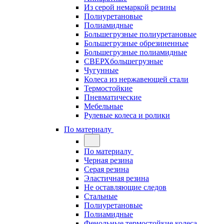
Из серой немаркой резины
Полиуретановые
Полиамидные
Большегрузные полиуретановые
Большегрузные обрезиненные
Большегрузные полиамидные
СВЕРХбольшегрузные
Чугунные
Колеса из нержавеющей стали
Термостойкие
Пневматические
Мебельные
Рулевые колеса и ролики
По материалу
По материалу
Черная резина
Серая резина
Эластичная резина
Не оставляющие следов
Стальные
Полиуретановые
Полиамидные
Фенольные термостойкие колеса