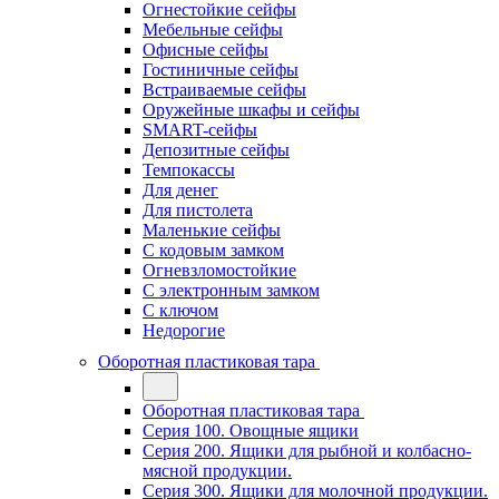
Огнестойкие сейфы
Мебельные сейфы
Офисные сейфы
Гостиничные сейфы
Встраиваемые сейфы
Оружейные шкафы и сейфы
SMART-сейфы
Депозитные сейфы
Темпокассы
Для денег
Для пистолета
Маленькие сейфы
С кодовым замком
Огневзломостойкие
С электронным замком
С ключом
Недорогие
Оборотная пластиковая тара
Оборотная пластиковая тара
Серия 100. Овощные ящики
Серия 200. Ящики для рыбной и колбасно-
мясной продукции.
Серия 300. Ящики для молочной продукции.