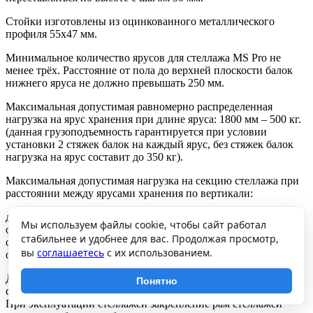
Стойки изготовлены из оцинкованного металлического
профиля 55х47 мм.
Минимальное количество ярусов для стеллажа MS Pro не
менее трёх. Расстояние от пола до верхней плоскости балок
нижнего яруса не должно превышать 250 мм.
Максимальная допустимая равномерно распределенная
нагрузка на ярус хранения при длине яруса: 1800 мм – 500 кг.
(данная грузоподъемность гарантируется при условии
установки 2 стяжек балок на каждый ярус, без стяжек балок
нагрузка на ярус составит до 350 кг).
Максимальная допустимая нагрузка на секцию стеллажа при
расстоянии между ярусами хранения по вертикали:
до 750 мм – 2500 кг,
Мы используем файлы cookie, чтобы сайт работал
от 750 до 1000 мм – 1500 кг,
стабильнее и удобнее для вас. Продолжая просмотр,
от 1000 до 1250 мм – 1050 кг,
вы
соглашаетесь
с их использованием.
от 1250 до 2000 мм – 500 кг.
Допускается собирать стеллажи в линию с общей средней
Понятно
стойкой. Грузоподъемность стеллажей при этом не снижается.
При эксплуатации стеллажей закрепление рам стеллажей