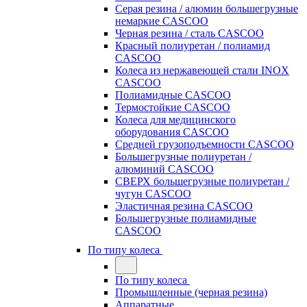
Серая резина / алюмин большегрузные
немаркие CASCOO
Черная резина / сталь CASCOO
Красный полиуретан / полиамид
CASCOO
Колеса из нержавеющей стали INOX
CASCOO
Полиамидные CASCOO
Термостойкие CASCOO
Колеса для медицинского
оборудования CASCOO
Средней грузоподъемности CASCOO
Большегрузные полиуретан /
алюминий CASCOO
СВЕРХ большегрузные полиуретан /
чугун CASCOO
Эластичная резина CASCOO
Большегрузные полиамидные
CASCOO
По типу колеса
По типу колеса
Промышленные (черная резина)
Аппаратные