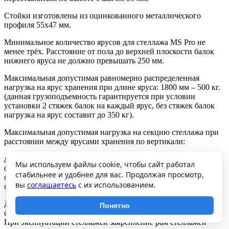
Стойки изготовлены из оцинкованного металлического
профиля 55х47 мм.
Минимальное количество ярусов для стеллажа MS Pro не
менее трёх. Расстояние от пола до верхней плоскости балок
нижнего яруса не должно превышать 250 мм.
Максимальная допустимая равномерно распределенная
нагрузка на ярус хранения при длине яруса: 1800 мм – 500 кг.
(данная грузоподъемность гарантируется при условии
установки 2 стяжек балок на каждый ярус, без стяжек балок
нагрузка на ярус составит до 350 кг).
Максимальная допустимая нагрузка на секцию стеллажа при
расстоянии между ярусами хранения по вертикали:
до 750 мм – 2500 кг,
Мы используем файлы cookie, чтобы сайт работал
от 750 до 1000 мм – 1500 кг,
стабильнее и удобнее для вас. Продолжая просмотр,
от 1000 до 1250 мм – 1050 кг,
вы
соглашаетесь
с их использованием.
от 1250 до 2000 мм – 500 кг.
Допускается собирать стеллажи в линию с общей средней
Понятно
стойкой. Грузоподъемность стеллажей при этом не снижается.
При эксплуатации стеллажей закрепление рам стеллажей