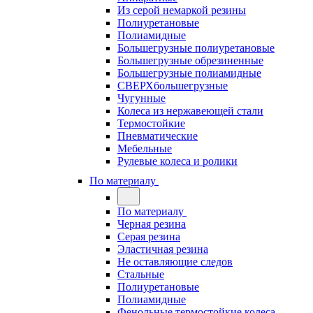
Из серой немаркой резины
Полиуретановые
Полиамидные
Большегрузные полиуретановые
Большегрузные обрезиненные
Большегрузные полиамидные
СВЕРХбольшегрузные
Чугунные
Колеса из нержавеющей стали
Термостойкие
Пневматические
Мебельные
Рулевые колеса и ролики
По материалу
По материалу
Черная резина
Серая резина
Эластичная резина
Не оставляющие следов
Стальные
Полиуретановые
Полиамидные
Фенольные термостойкие колеса