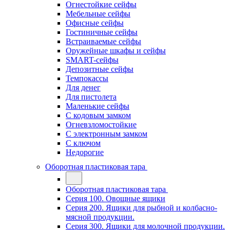
Огнестойкие сейфы
Мебельные сейфы
Офисные сейфы
Гостиничные сейфы
Встраиваемые сейфы
Оружейные шкафы и сейфы
SMART-сейфы
Депозитные сейфы
Темпокассы
Для денег
Для пистолета
Маленькие сейфы
С кодовым замком
Огневзломостойкие
С электронным замком
С ключом
Недорогие
Оборотная пластиковая тара
Оборотная пластиковая тара
Серия 100. Овощные ящики
Серия 200. Ящики для рыбной и колбасно-
мясной продукции.
Серия 300. Ящики для молочной продукции.