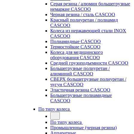
Серая резина / алюмин большегрузные
немаркие CASCOO
Черная резина / сталь CASCOO
Красный полиуретан / полиамид
CASCOO
Колеса из нержавеющей стали INOX
CASCOO
Полиамидные CASCOO
Термостойкие CASCOO
Колеса для медицинского
оборудования CASCOO
Средней грузоподъемности CASCOO
Большегрузные полиуретан /
алюминий CASCOO
СВЕРХ большегрузные полиуретан /
чугун CASCOO
Эластичная резина CASCOO
Большегрузные полиамидные
CASCOO
По типу колеса
По типу колеса
Промышленные (черная резина)
Аппаратные