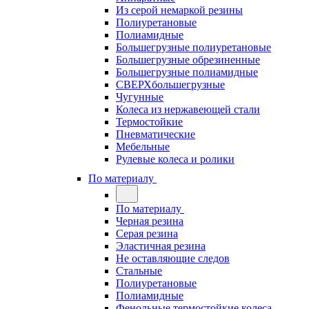
Из серой немаркой резины
Полиуретановые
Полиамидные
Большегрузные полиуретановые
Большегрузные обрезиненные
Большегрузные полиамидные
СВЕРХбольшегрузные
Чугунные
Колеса из нержавеющей стали
Термостойкие
Пневматические
Мебельные
Рулевые колеса и ролики
По материалу
По материалу
Черная резина
Серая резина
Эластичная резина
Не оставляющие следов
Стальные
Полиуретановые
Полиамидные
Фенольные термостойкие колеса