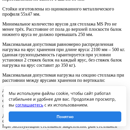
Стойки изготовлены из оцинкованного металлического
профиля 55х47 мм.
Минимальное количество ярусов для стеллажа MS Pro не
менее трёх. Расстояние от пола до верхней плоскости балок
нижнего яруса не должно превышать 250 мм.
Максимальная допустимая равномерно распределенная
нагрузка на ярус хранения при длине яруса: 2100 мм – 500 кг.
(данная грузоподъемность гарантируется при условии
установки 2 стяжек балок на каждый ярус, без стяжек балок
нагрузка на ярус составит до 350 кг).
Максимальная допустимая нагрузка на секцию стеллажа при
расстоянии между ярусами хранения по вертикали:
до 750 мм – 2500 кг,
Мы используем файлы cookie, чтобы сайт работал
от 750 до 1000 мм – 1500 кг,
стабильнее и удобнее для вас. Продолжая просмотр,
от 1000 до 1250 мм – 1050 кг,
вы
соглашаетесь
с их использованием.
от 1250 до 2000 мм – 500 кг.
Допускается собирать стеллажи в линию с общей средней
Понятно
стойкой. Грузоподъемность стеллажей при этом не снижается.
При эксплуатации стеллажей закрепление рам стеллажей