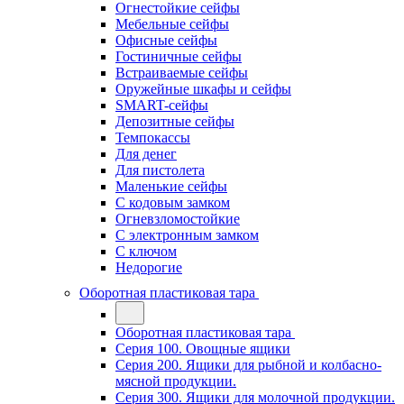
Огнестойкие сейфы
Мебельные сейфы
Офисные сейфы
Гостиничные сейфы
Встраиваемые сейфы
Оружейные шкафы и сейфы
SMART-сейфы
Депозитные сейфы
Темпокассы
Для денег
Для пистолета
Маленькие сейфы
С кодовым замком
Огневзломостойкие
С электронным замком
С ключом
Недорогие
Оборотная пластиковая тара
Оборотная пластиковая тара
Серия 100. Овощные ящики
Серия 200. Ящики для рыбной и колбасно-
мясной продукции.
Серия 300. Ящики для молочной продукции.