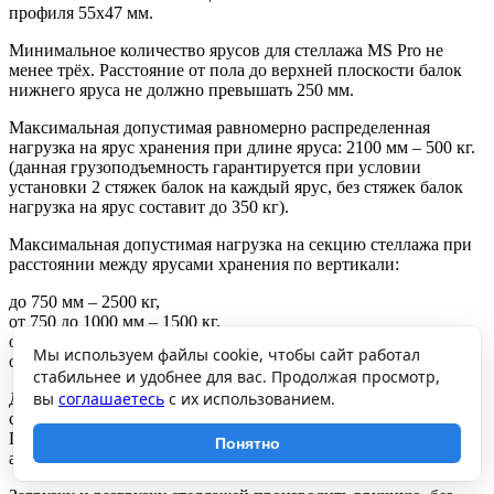
профиля 55х47 мм.
Минимальное количество ярусов для стеллажа MS Pro не
менее трёх. Расстояние от пола до верхней плоскости балок
нижнего яруса не должно превышать 250 мм.
Максимальная допустимая равномерно распределенная
нагрузка на ярус хранения при длине яруса: 2100 мм – 500 кг.
(данная грузоподъемность гарантируется при условии
установки 2 стяжек балок на каждый ярус, без стяжек балок
нагрузка на ярус составит до 350 кг).
Максимальная допустимая нагрузка на секцию стеллажа при
расстоянии между ярусами хранения по вертикали:
до 750 мм – 2500 кг,
от 750 до 1000 мм – 1500 кг,
от 1000 до 1250 мм – 1050 кг,
Мы используем файлы cookie, чтобы сайт работал
от 1250 до 2000 мм – 500 кг.
стабильнее и удобнее для вас. Продолжая просмотр,
вы
соглашаетесь
с их использованием.
Допускается собирать стеллажи в линию с общей средней
стойкой. Грузоподъемность стеллажей при этом не снижается.
При эксплуатации стеллажей закрепление рам стеллажей
Понятно
анкерными болтами обязательно.