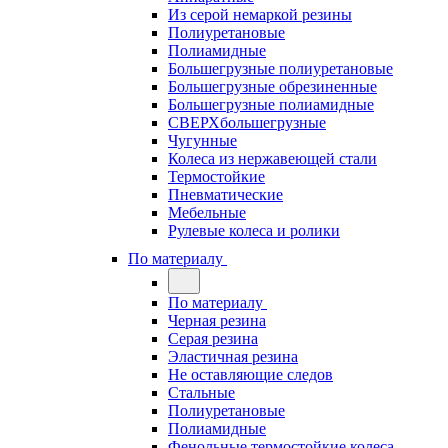
Из серой немаркой резины
Полиуретановые
Полиамидные
Большегрузные полиуретановые
Большегрузные обрезиненные
Большегрузные полиамидные
СВЕРХбольшегрузные
Чугунные
Колеса из нержавеющей стали
Термостойкие
Пневматические
Мебельные
Рулевые колеса и ролики
По материалу
По материалу
Черная резина
Серая резина
Эластичная резина
Не оставляющие следов
Стальные
Полиуретановые
Полиамидные
Фенольные термостойкие колеса