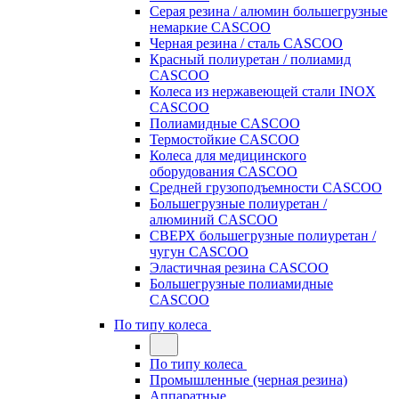
Серая резина / алюмин большегрузные
немаркие CASCOO
Черная резина / сталь CASCOO
Красный полиуретан / полиамид
CASCOO
Колеса из нержавеющей стали INOX
CASCOO
Полиамидные CASCOO
Термостойкие CASCOO
Колеса для медицинского
оборудования CASCOO
Средней грузоподъемности CASCOO
Большегрузные полиуретан /
алюминий CASCOO
СВЕРХ большегрузные полиуретан /
чугун CASCOO
Эластичная резина CASCOO
Большегрузные полиамидные
CASCOO
По типу колеса
По типу колеса
Промышленные (черная резина)
Аппаратные