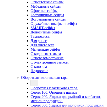
Огнестойкие сейфы
Мебельные сейфы
Офисные сейфы
Гостиничные сейфы
Встраиваемые сейфы
Оружейные шкафы и сейфы
SMART-сейфы
Депозитные сейфы
Темпокассы
Для денег
Для пистолета
Маленькие сейфы
С кодовым замком
Огневзломостойкие
С электронным замком
С ключом
Недорогие
Оборотная пластиковая тара
Оборотная пластиковая тара
Серия 100. Овощные ящики
Серия 200. Ящики для рыбной и колбасно-
мясной продукции.
Серия 300. Ящики для молочной продукции.