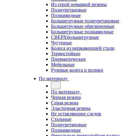
Из серой немаркой резины
Полиуретановые
Полиамидные
Большегрузные полиуретановые
Большегрузные обрезиненные
Большегрузные полиамидные
СВЕРХбольшегрузные
Чугунные
Колеса из нержавеющей стали
Термостойкие
Пневматические
Мебельные
Рулевые колеса и ролики
По материалу
По материалу
Черная резина
Серая резина
Эластичная резина
Не оставляющие следов
Стальные
Полиуретановые
Полиамидные
Фенольные термостойкие колеса