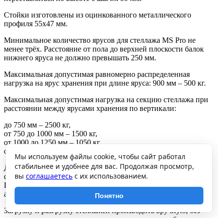
Стойки изготовлены из оцинкованного металлического
профиля 55х47 мм.
Минимальное количество ярусов для стеллажа MS Pro не
менее трёх. Расстояние от пола до верхней плоскости балок
нижнего яруса не должно превышать 250 мм.
Максимальная допустимая равномерно распределенная
нагрузка на ярус хранения при длине яруса: 900 мм – 500 кг.
Максимальная допустимая нагрузка на секцию стеллажа при
расстоянии между ярусами хранения по вертикали:
до 750 мм – 2500 кг,
от 750 до 1000 мм – 1500 кг,
от 1000 до 1250 мм – 1050 кг,
от 1250 до 2000 мм – 500 кг.
Мы используем файлы cookie, чтобы сайт работал
стабильнее и удобнее для вас. Продолжая просмотр,
Допускается собирать стеллажи в линию с общей средней
вы
соглашаетесь
с их использованием.
стойкой. Грузоподъемность стеллажей при этом не снижается.
При эксплуатации стеллажей закрепление рам стеллажей
анкерными болтами обязательно.
Понятно
Загрузку и разгрузку стеллажей производить вручную, без