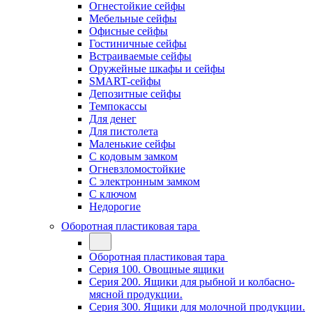
Огнестойкие сейфы
Мебельные сейфы
Офисные сейфы
Гостиничные сейфы
Встраиваемые сейфы
Оружейные шкафы и сейфы
SMART-сейфы
Депозитные сейфы
Темпокассы
Для денег
Для пистолета
Маленькие сейфы
С кодовым замком
Огневзломостойкие
С электронным замком
С ключом
Недорогие
Оборотная пластиковая тара
Оборотная пластиковая тара
Серия 100. Овощные ящики
Серия 200. Ящики для рыбной и колбасно-
мясной продукции.
Серия 300. Ящики для молочной продукции.