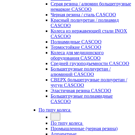
Серая резина / алюмин большегрузные
немаркие CASCOO
Черная резина / сталь CASCOO
Красный полиуретан / полиамид
CASCOO
Колеса из нержавеющей стали INOX
CASCOO
Полиамидные CASCOO
Термостойкие CASCOO
Колеса для медицинского
оборудования CASCOO
Средней грузоподъемности CASCOO
Большегрузные полиуретан /
алюминий CASCOO
СВЕРХ большегрузные полиуретан /
чугун CASCOO
Эластичная резина CASCOO
Большегрузные полиамидные
CASCOO
По типу колеса
По типу колеса
Промышленные (черная резина)
Аппаратные