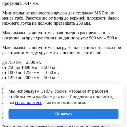
профиля 55х47 мм.
Минимальное количество ярусов для стеллажа MS Pro не
менее трёх. Расстояние от пола до верхней плоскости балок
нижнего яруса не должно превышать 250 мм.
Максимальная допустимая равномерно распределенная
нагрузка на ярус хранения при длине яруса: 900 мм – 500 кг.
Максимальная допустимая нагрузка на секцию стеллажа при
расстоянии между ярусами хранения по вертикали:
до 750 мм – 2500 кг,
от 750 до 1000 мм – 1500 кг,
от 1000 до 1250 мм – 1050 кг,
от 1250 до 2000 мм – 500 кг.
Допускается собирать стеллажи в линию с общей средней
Мы используем файлы cookie, чтобы сайт работал
стойкой. Грузоподъемность стеллажей при этом не снижается.
стабильнее и удобнее для вас. Продолжая просмотр,
При эксплуатации стеллажей закрепление рам стеллажей
вы
соглашаетесь
с их использованием.
анкерными болтами обязательно.
Загрузку и разгрузку стеллажей производить вручную, без
Понятно
применения средств механизации погрузочных работ.
Рама и полки стеллажа изготовлены из оцинкованного