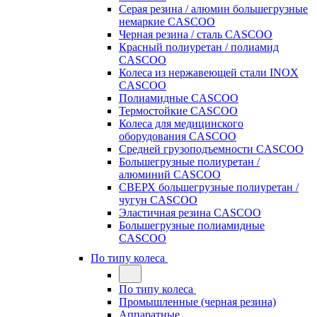
Серая резина / алюмин большегрузные
немаркие CASCOO
Черная резина / сталь CASCOO
Красный полиуретан / полиамид
CASCOO
Колеса из нержавеющей стали INOX
CASCOO
Полиамидные CASCOO
Термостойкие CASCOO
Колеса для медицинского
оборудования CASCOO
Средней грузоподъемности CASCOO
Большегрузные полиуретан /
алюминий CASCOO
СВЕРХ большегрузные полиуретан /
чугун CASCOO
Эластичная резина CASCOO
Большегрузные полиамидные
CASCOO
По типу колеса
По типу колеса
Промышленные (черная резина)
Аппаратные