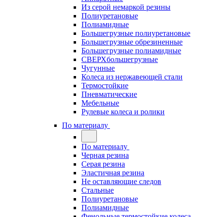
Из серой немаркой резины
Полиуретановые
Полиамидные
Большегрузные полиуретановые
Большегрузные обрезиненные
Большегрузные полиамидные
СВЕРХбольшегрузные
Чугунные
Колеса из нержавеющей стали
Термостойкие
Пневматические
Мебельные
Рулевые колеса и ролики
По материалу
По материалу
Черная резина
Серая резина
Эластичная резина
Не оставляющие следов
Стальные
Полиуретановые
Полиамидные
Фенольные термостойкие колеса