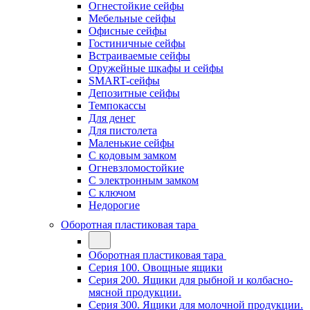
Огнестойкие сейфы
Мебельные сейфы
Офисные сейфы
Гостиничные сейфы
Встраиваемые сейфы
Оружейные шкафы и сейфы
SMART-сейфы
Депозитные сейфы
Темпокассы
Для денег
Для пистолета
Маленькие сейфы
С кодовым замком
Огневзломостойкие
С электронным замком
С ключом
Недорогие
Оборотная пластиковая тара
Оборотная пластиковая тара
Серия 100. Овощные ящики
Серия 200. Ящики для рыбной и колбасно-
мясной продукции.
Серия 300. Ящики для молочной продукции.