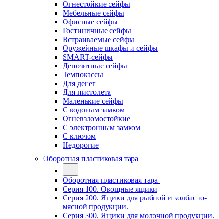
Огнестойкие сейфы
Мебельные сейфы
Офисные сейфы
Гостиничные сейфы
Встраиваемые сейфы
Оружейные шкафы и сейфы
SMART-сейфы
Депозитные сейфы
Темпокассы
Для денег
Для пистолета
Маленькие сейфы
С кодовым замком
Огневзломостойкие
С электронным замком
С ключом
Недорогие
Оборотная пластиковая тара
Оборотная пластиковая тара
Серия 100. Овощные ящики
Серия 200. Ящики для рыбной и колбасно-
мясной продукции.
Серия 300. Ящики для молочной продукции.