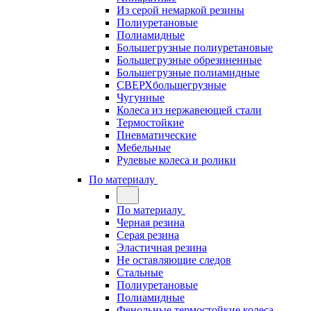
Из серой немаркой резины
Полиуретановые
Полиамидные
Большегрузные полиуретановые
Большегрузные обрезиненные
Большегрузные полиамидные
СВЕРХбольшегрузные
Чугунные
Колеса из нержавеющей стали
Термостойкие
Пневматические
Мебельные
Рулевые колеса и ролики
По материалу
По материалу
Черная резина
Серая резина
Эластичная резина
Не оставляющие следов
Стальные
Полиуретановые
Полиамидные
Фенольные термостойкие колеса