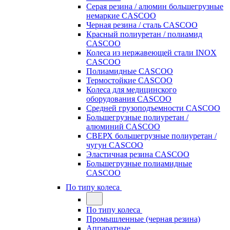
Серая резина / алюмин большегрузные
немаркие CASCOO
Черная резина / сталь CASCOO
Красный полиуретан / полиамид
CASCOO
Колеса из нержавеющей стали INOX
CASCOO
Полиамидные CASCOO
Термостойкие CASCOO
Колеса для медицинского
оборудования CASCOO
Средней грузоподъемности CASCOO
Большегрузные полиуретан /
алюминий CASCOO
СВЕРХ большегрузные полиуретан /
чугун CASCOO
Эластичная резина CASCOO
Большегрузные полиамидные
CASCOO
По типу колеса
По типу колеса
Промышленные (черная резина)
Аппаратные