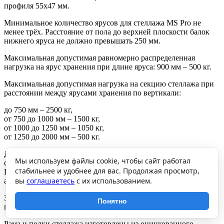
профиля 55х47 мм.
Минимальное количество ярусов для стеллажа MS Pro не
менее трёх. Расстояние от пола до верхней плоскости балок
нижнего яруса не должно превышать 250 мм.
Максимальная допустимая равномерно распределенная
нагрузка на ярус хранения при длине яруса: 900 мм – 500 кг.
Максимальная допустимая нагрузка на секцию стеллажа при
расстоянии между ярусами хранения по вертикали:
до 750 мм – 2500 кг,
от 750 до 1000 мм – 1500 кг,
от 1000 до 1250 мм – 1050 кг,
от 1250 до 2000 мм – 500 кг.
Допускается собирать стеллажи в линию с общей средней
Мы используем файлы cookie, чтобы сайт работал
стойкой. Грузоподъемность стеллажей при этом не снижается.
стабильнее и удобнее для вас. Продолжая просмотр,
При эксплуатации стеллажей закрепление рам стеллажей
вы
соглашаетесь
с их использованием.
анкерными болтами обязательно.
Загрузку и разгрузку стеллажей производить вручную, без
Понятно
применения средств механизации погрузочных работ.
Рама и полки стеллажа изготовлены из оцинкованного