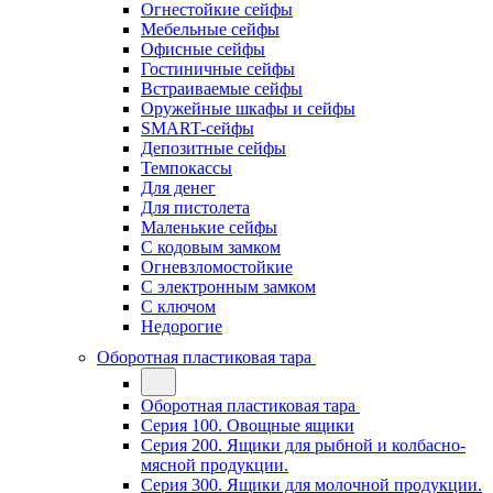
Огнестойкие сейфы
Мебельные сейфы
Офисные сейфы
Гостиничные сейфы
Встраиваемые сейфы
Оружейные шкафы и сейфы
SMART-сейфы
Депозитные сейфы
Темпокассы
Для денег
Для пистолета
Маленькие сейфы
С кодовым замком
Огневзломостойкие
С электронным замком
С ключом
Недорогие
Оборотная пластиковая тара
Оборотная пластиковая тара
Серия 100. Овощные ящики
Серия 200. Ящики для рыбной и колбасно-
мясной продукции.
Серия 300. Ящики для молочной продукции.