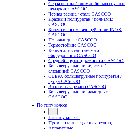
Серая резина / алюмин большегрузные
немаркие CASCOO
Черная резина / сталь CASCOO
Красный полиуретан / полиамид
CASCOO
Колеса из нержавеющей стали INOX
CASCOO
Полиамидные CASCOO
Термостойкие CASCOO
Колеса для медицинского
оборудования CASCOO
Средней грузоподъемности CASCOO
Большегрузные полиуретан /
алюминий CASCOO
СВЕРХ большегрузные полиуретан /
чугун CASCOO
Эластичная резина CASCOO
Большегрузные полиамидные
CASCOO
По типу колеса
По типу колеса
Промышленные (черная резина)
Аппаратные