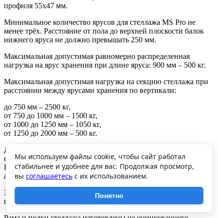
профиля 55х47 мм.
Минимальное количество ярусов для стеллажа MS Pro не
менее трёх. Расстояние от пола до верхней плоскости балок
нижнего яруса не должно превышать 250 мм.
Максимальная допустимая равномерно распределенная
нагрузка на ярус хранения при длине яруса: 900 мм – 500 кг.
Максимальная допустимая нагрузка на секцию стеллажа при
расстоянии между ярусами хранения по вертикали:
до 750 мм – 2500 кг,
от 750 до 1000 мм – 1500 кг,
от 1000 до 1250 мм – 1050 кг,
от 1250 до 2000 мм – 500 кг.
Допускается собирать стеллажи в линию с общей средней
Мы используем файлы cookie, чтобы сайт работал
стойкой. Грузоподъемность стеллажей при этом не снижается.
стабильнее и удобнее для вас. Продолжая просмотр,
При эксплуатации стеллажей закрепление рам стеллажей
вы
соглашаетесь
с их использованием.
анкерными болтами обязательно.
Загрузку и разгрузку стеллажей производить вручную, без
Понятно
применения средств механизации погрузочных работ.
Рама и полки стеллажа изготовлены из оцинкованного