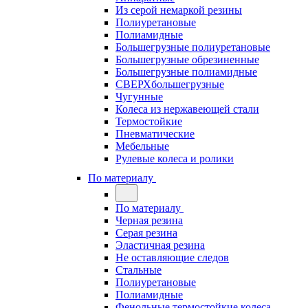
Из серой немаркой резины
Полиуретановые
Полиамидные
Большегрузные полиуретановые
Большегрузные обрезиненные
Большегрузные полиамидные
СВЕРХбольшегрузные
Чугунные
Колеса из нержавеющей стали
Термостойкие
Пневматические
Мебельные
Рулевые колеса и ролики
По материалу
По материалу
Черная резина
Серая резина
Эластичная резина
Не оставляющие следов
Стальные
Полиуретановые
Полиамидные
Фенольные термостойкие колеса